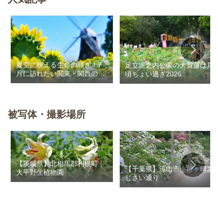
夏空に映える生命の輝き！7
足立堀之内公園の大賀蓮は見
月に訪れたい関東・関西のお
頃ちょい過ぎ2026
花畑
被写体・撮影場所
【茨城県】北相馬郡利根町｜
【千葉県】流山市｜前ヶ崎あ
大平野生植物園
じさい通り