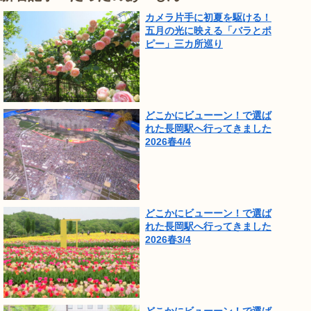
カメラ片手に初夏を駆ける！
五月の光に映える「バラとポ
ピー」三カ所巡り
どこかにビューーン！で選ば
れた長岡駅へ行ってきました
2026春4/4
どこかにビューーン！で選ば
れた長岡駅へ行ってきました
2026春3/4