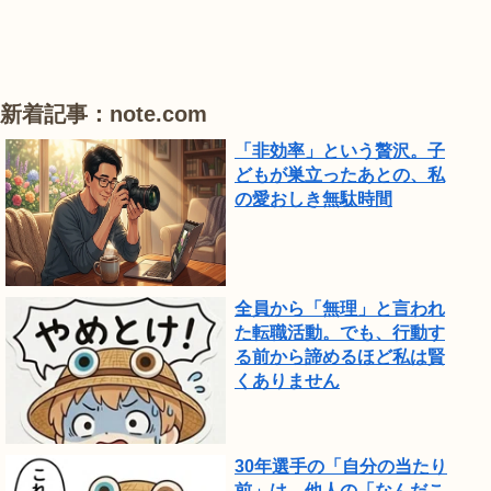
り
が
見
頃
新着記事：note.com
で
「非効率」という贅沢。子
し
どもが巣立ったあとの、私
の愛おしき無駄時間
た。
全員から「無理」と言われ
た転職活動。でも、行動す
る前から諦めるほど私は賢
くありません
30年選手の「自分の当たり
前」は、他人の「なんだこ