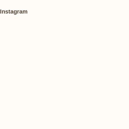
Instagram
あ
#
#
け
紫
紫
ぼ
陽
陽
の
花
花
山
農
#
#
#
業
花
花
睡
公
菖
菖
蓮
園
蒲
蒲
で
は、
#
#
#
ひ
ハ
ハ
ハ
ま
ス
ス
ス
わ