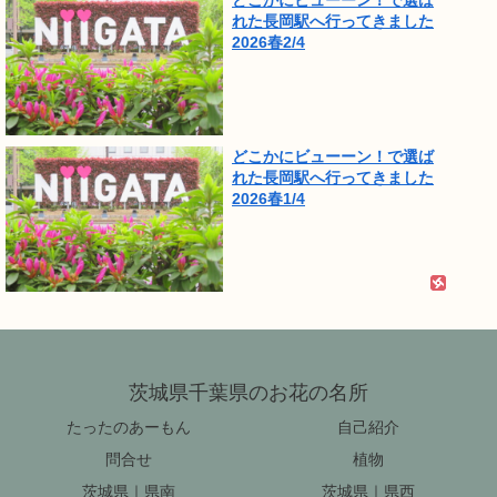
どこかにビューーン！で選ば
れた長岡駅へ行ってきました
2026春2/4
どこかにビューーン！で選ば
れた長岡駅へ行ってきました
2026春1/4
茨城県千葉県のお花の名所
たったのあーもん
自己紹介
問合せ
植物
茨城県｜県南
茨城県｜県西