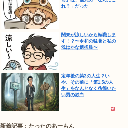
れ？」だった
関東が涼しいから転職しま
す！？〜令和の猛暑と私の
浅はかな選択肢〜
定年後の第2の人生？い
や、その前に「第1.5の人
生」をなんとなく彷徨いた
い男の独白
新着記事：たったのあーもん