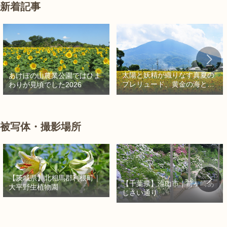
新着記事
太陽と妖精が織りなす真夏の
あけぼの山農業公園ではひま
プレリュード、黄金の海と秘
わりが見頃でした2026
密の朱色に出会う旅
被写体・撮影場所
【茨城県】北相馬郡利根町｜
【千葉県】流山市｜前ヶ崎あ
大平野生植物園
じさい通り