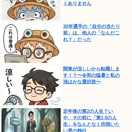
くありません
30年選手の「自分の当たり
前」は、他人の「なんだこ
れ？」だった
関東が涼しいから転職しま
す！？〜令和の猛暑と私の
浅はかな選択肢〜
定年後の第2の人生？い
や、その前に「第1.5の人
生」をなんとなく彷徨いた
い男の独白