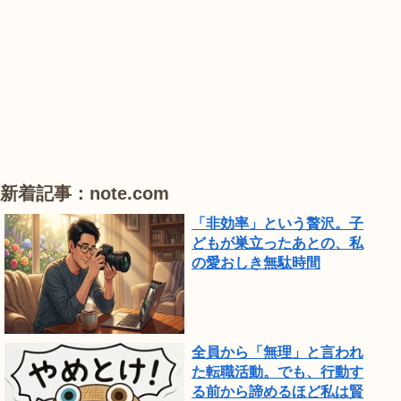
は、
#
#
#
ひ
ハ
ハ
ハ
ま
ス
ス
ス
わ
り
が
見
頃
新着記事：note.com
で
「非効率」という贅沢。子
し
どもが巣立ったあとの、私
の愛おしき無駄時間
た。
全員から「無理」と言われ
た転職活動。でも、行動す
る前から諦めるほど私は賢