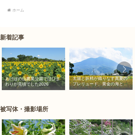
ホーム
新着記事
太陽と妖精が織りなす真夏の
あけぼの山農業公園ではひま
プレリュード、黄金の海と秘
わりが見頃でした2026
密の朱色に出会う旅
被写体・撮影場所