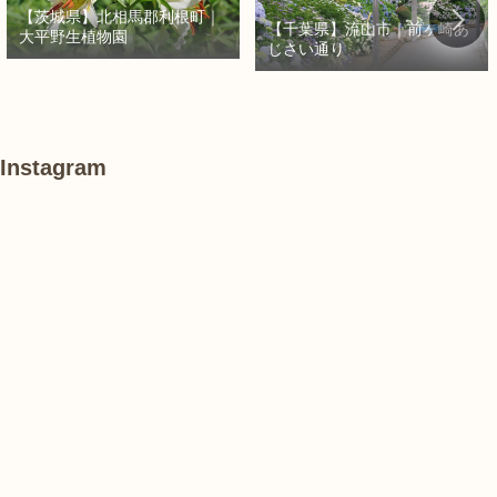
【茨城県】北相馬郡利根町｜
【千葉県】流山市｜前ヶ崎あ
大平野生植物園
じさい通り
Instagram
あ
#
#
け
紫
紫
ぼ
陽
陽
の
花
花
山
農
#
#
#
業
花
花
睡
公
菖
菖
蓮
園
蒲
蒲
で