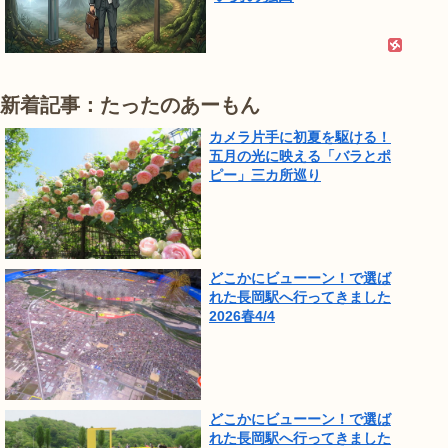
新着記事：たったのあーもん
カメラ片手に初夏を駆ける！
五月の光に映える「バラとポ
ピー」三カ所巡り
どこかにビューーン！で選ば
れた長岡駅へ行ってきました
2026春4/4
どこかにビューーン！で選ば
れた長岡駅へ行ってきました