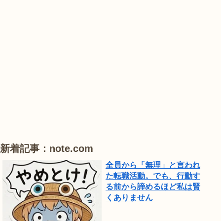
公
菖
菖
蓮
園
蒲
蒲
で
は、
#
#
#
ひ
ハ
ハ
ハ
ま
ス
ス
ス
わ
り
が
見
頃
新着記事：note.com
で
全員から「無理」と言われ
し
た転職活動。でも、行動す
る前から諦めるほど私は賢
た。
くありません