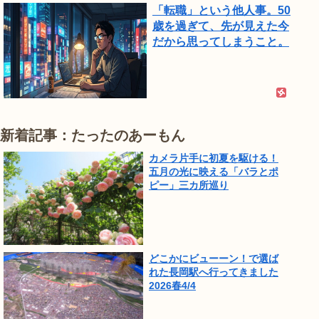
「転職」という他人事。50
歳を過ぎて、先が見えた今
だから思ってしまうこと。
新着記事：たったのあーもん
カメラ片手に初夏を駆ける！
五月の光に映える「バラとポ
ピー」三カ所巡り
どこかにビューーン！で選ば
れた長岡駅へ行ってきました
2026春4/4