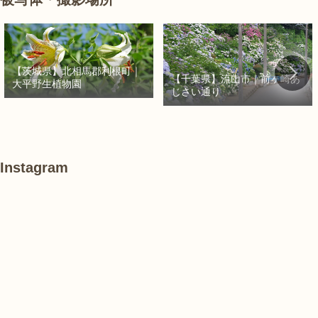
【茨城県】北相馬郡利根町｜
【千葉県】流山市｜前ヶ崎あ
大平野生植物園
じさい通り
Instagram
あ
#
#
け
紫
紫
ぼ
陽
陽
の
花
花
山
農
#
#
#
業
花
花
睡