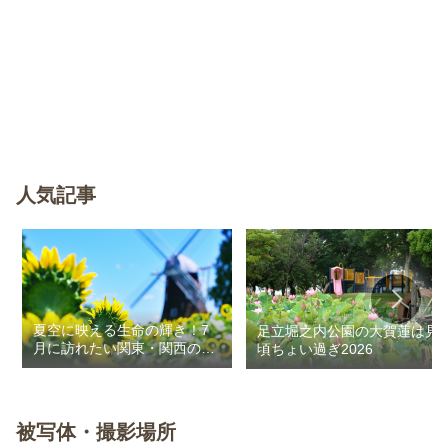
人気記事
夏空に映える生命の輝き！7
足立堀之内公園の大賀蓮は見
月に訪れたい関東・関西のお
頃ちょい過ぎ2026
花畑
被写体・撮影場所