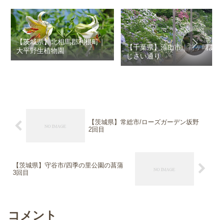
【茨城県】北相馬郡利根町｜
【千葉県】流山市｜前ヶ崎あ
大平野生植物園
じさい通り
【茨城県】常総市/ローズガーデン坂野
2回目
【茨城県】守谷市/四季の里公園の菖蒲
3回目
コメント