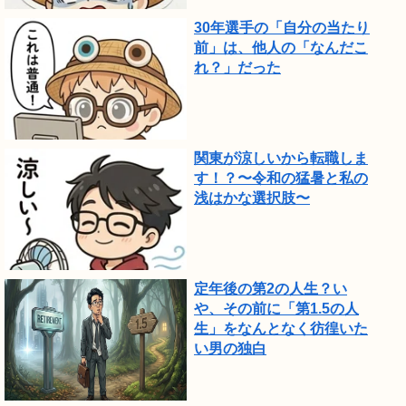
30年選手の「自分の当たり
前」は、他人の「なんだこ
れ？」だった
関東が涼しいから転職しま
す！？〜令和の猛暑と私の
浅はかな選択肢〜
定年後の第2の人生？い
や、その前に「第1.5の人
生」をなんとなく彷徨いた
い男の独白