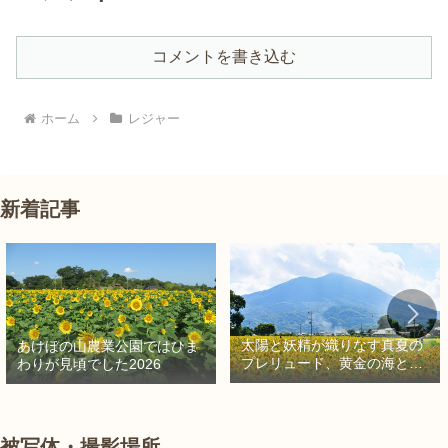
コメントを書き込む
ホーム
レジャー
新着記事
太陽と妖精が織りなす真夏の
あけぼの山農業公園ではひま
プレリュード、黄金の海と秘
わりが見頃でした2026
密の朱色に出会う旅
被写体・撮影場所