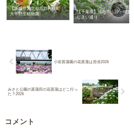
【茨城県】北相馬郡利根町｜
【千葉県】流山市｜前ヶ崎あ
大平野生植物園
じさい通り
小岩菖蒲園の花菖蒲は見頃2026
みさと公園の菖蒲田の花菖蒲はどこ行っ
た？2026
コメント