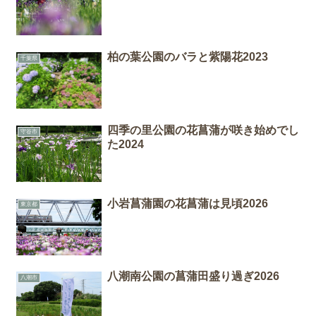
柏の葉公園のバラと紫陽花2023
千葉県
四季の里公園の花菖蒲が咲き始めでし
守谷市
た2024
小岩菖蒲園の花菖蒲は見頃2026
東京都
八潮南公園の菖蒲田盛り過ぎ2026
八潮市