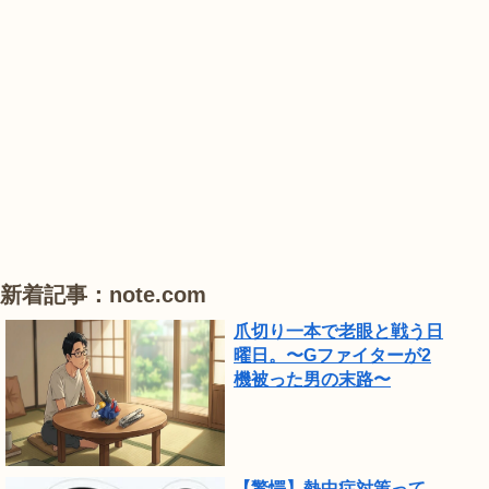
園
蒲
蒲
で
は、
#
#
#
ひ
ハ
ハ
ハ
ま
ス
ス
ス
わ
り
が
見
頃
新着記事：note.com
で
爪切り一本で老眼と戦う日
し
曜日。〜Gファイターが2
機被った男の末路〜
た。
【驚愕】熱中症対策って