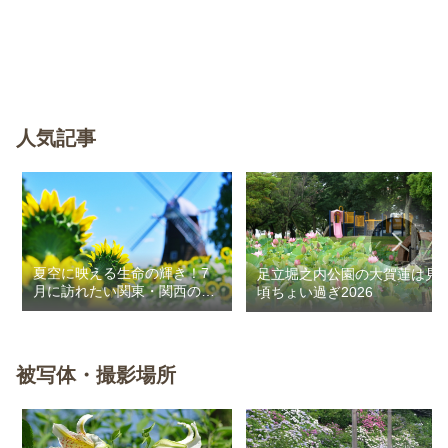
人気記事
夏空に映える生命の輝き！7
足立堀之内公園の大賀蓮は見
月に訪れたい関東・関西のお
頃ちょい過ぎ2026
花畑
被写体・撮影場所