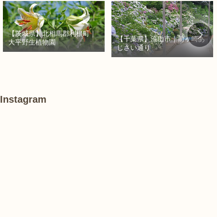
【茨城県】北相馬郡利根町｜
【千葉県】流山市｜前ヶ崎あ
大平野生植物園
じさい通り
Instagram
あ
#
#
け
紫
紫
ぼ
陽
陽
の
花
花
山
農
#
#
#
業
花
花
睡
公
菖
菖
蓮