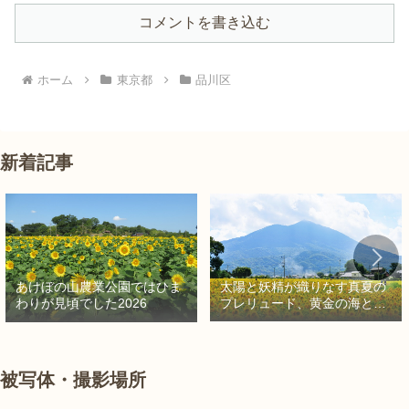
コメントを書き込む
ホーム
東京都
品川区
新着記事
太陽と妖精が織りなす真夏の
あけぼの山農業公園ではひま
プレリュード、黄金の海と秘
わりが見頃でした2026
密の朱色に出会う旅
被写体・撮影場所