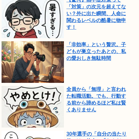
「対策」の次元を超えてな
い？外に出た瞬間、人命に
関わるレベルの酷暑に物申
す！
「非効率」という贅沢。子
どもが巣立ったあとの、私
の愛おしき無駄時間
全員から「無理」と言われ
た転職活動。でも、行動す
る前から諦めるほど私は賢
くありません
30年選手の「自分の当たり