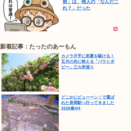
前」は、他人の「なんだこ
れ？」だった
新着記事：たったのあーもん
カメラ片手に初夏を駆ける！
五月の光に映える「バラとポ
ピー」三カ所巡り
どこかにビューーン！で選ば
れた長岡駅へ行ってきました
2026春4/4