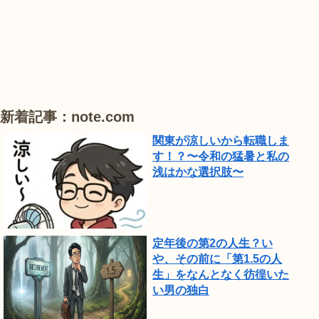
ハ
ハ
ハ
ま
ス
ス
ス
わ
り
が
見
頃
新着記事：note.com
で
関東が涼しいから転職しま
し
す！？〜令和の猛暑と私の
浅はかな選択肢〜
た。
定年後の第2の人生？い
や、その前に「第1.5の人
生」をなんとなく彷徨いた
い男の独白