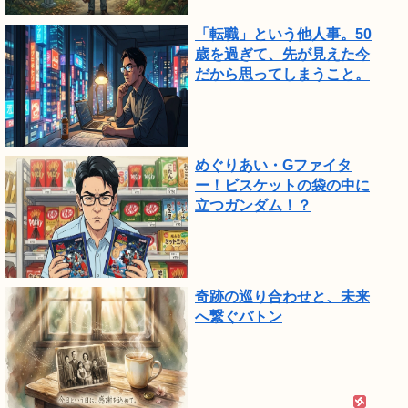
「転職」という他人事。50
歳を過ぎて、先が見えた今
だから思ってしまうこと。
めぐりあい・Gファイタ
ー！ビスケットの袋の中に
立つガンダム！？
奇跡の巡り合わせと、未来
へ繋ぐバトン