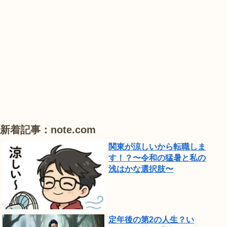
花
花
蒲
で
は、
#
#
#
ひ
花
睡
ハ
ま
菖
蓮
ス
わ
蒲
り
が
見
頃
新着記事：note.com
で
関東が涼しいから転職しま
し
す！？〜令和の猛暑と私の
浅はかな選択肢〜
た。
定年後の第2の人生？い