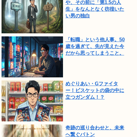
や、その前に「第1.5の人
生」をなんとなく彷徨いた
い男の独白
「転職」という他人事。50
歳を過ぎて、先が見えた今
だから思ってしまうこと。
めぐりあい・Gファイタ
ー！ビスケットの袋の中に
立つガンダム！？
奇跡の巡り合わせと、未来
へ繋ぐバトン