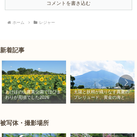
コメントを書き込む
ホーム
レジャー
新着記事
太陽と妖精が織りなす真夏の
あけぼの山農業公園ではひま
プレリュード、黄金の海と秘
わりが見頃でした2026
密の朱色に出会う旅
被写体・撮影場所