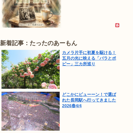
新着記事：たったのあーもん
カメラ片手に初夏を駆ける！
五月の光に映える「バラとポ
ピー」三カ所巡り
どこかにビューーン！で選ば
れた長岡駅へ行ってきました
2026春4/4