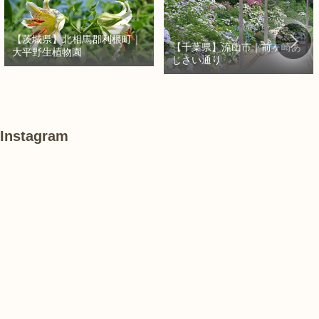
【茨城県】北相馬郡利根町｜
【千葉県】流山市｜前ヶ崎あ
大平野生植物園
じさい通り
Instagram
#
#
あ
紫
紫
け
陽
陽
ぼ
花
花
の
山
農
#
#
#
業
紫
紫
花
公
陽
陽
菖
園