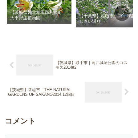
【茨城県】北相馬郡利根町｜
【千葉県】流山市｜前ヶ崎あ
大平野生植物園
じさい通り
【茨城県】取手市｜高井城址公園のコス
モス2014#2
【茨城県】常総市｜THE NATURAL
GARDENS OF SAKANO2014 12回目
コメント