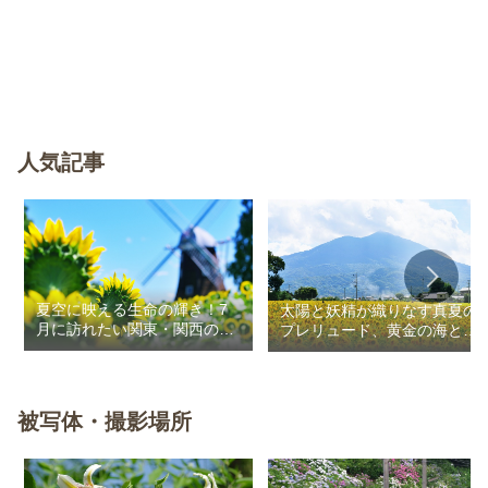
人気記事
夏空に映える生命の輝き！7
太陽と妖精が織りなす真夏の
月に訪れたい関東・関西のお
プレリュード、黄金の海と秘
花畑
密の朱色に出会う旅
被写体・撮影場所