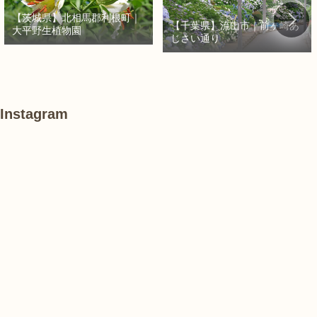
【茨城県】北相馬郡利根町｜
【千葉県】流山市｜前ヶ崎あ
大平野生植物園
じさい通り
Instagram
#
あ
#
紫
け
紫
陽
ぼ
陽
花
の
花
山
農
#
#
#
業
紫
花
花
公
陽
菖
菖
園
花
蒲
蒲
で