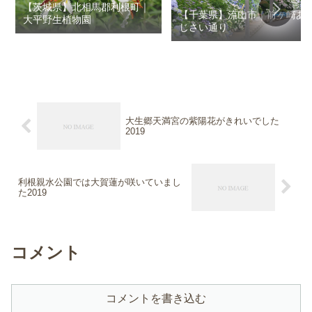
【茨城県】北相馬郡利根町｜
【千葉県】流山市｜前ヶ崎あ
大平野生植物園
じさい通り
大生郷天満宮の紫陽花がきれいでした
2019
利根親水公園では大賀蓮が咲いていまし
た2019
コメント
コメントを書き込む