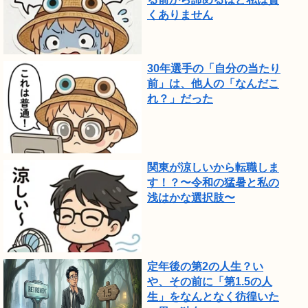
くありません
30年選手の「自分の当たり
前」は、他人の「なんだこ
れ？」だった
関東が涼しいから転職しま
す！？〜令和の猛暑と私の
浅はかな選択肢〜
定年後の第2の人生？い
や、その前に「第1.5の人
生」をなんとなく彷徨いた