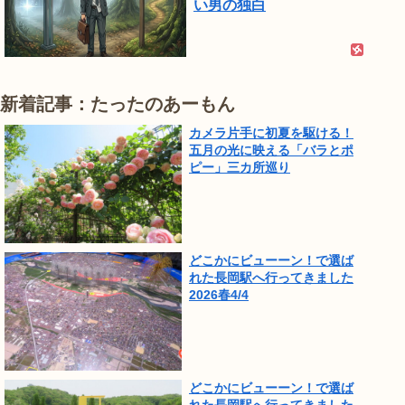
い男の独白
新着記事：たったのあーもん
カメラ片手に初夏を駆ける！
五月の光に映える「バラとポ
ピー」三カ所巡り
どこかにビューーン！で選ば
れた長岡駅へ行ってきました
2026春4/4
どこかにビューーン！で選ば
れた長岡駅へ行ってきました