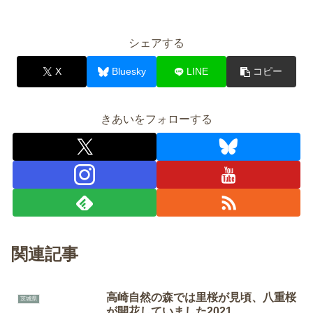
シェアする
X
Bluesky
LINE
コピー
きあいをフォローする
関連記事
高崎自然の森では里桜が見頃、八重桜
茨城県
が開花していました2021