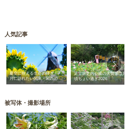
人気記事
夏空に映える生命の輝き！7
足立堀之内公園の大賀蓮は見
月に訪れたい関東・関西のお
頃ちょい過ぎ2026
花畑
被写体・撮影場所