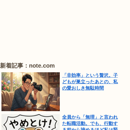
は、
#
#
#
ひ
睡
ハ
ハ
ま
蓮
ス
ス
わ
り
が
見
頃
新着記事：note.com
で
「非効率」という贅沢。子
し
どもが巣立ったあとの、私
の愛おしき無駄時間
た。
全員から「無理」と言われ
た転職活動。でも、行動す
る前から諦めるほど私は賢