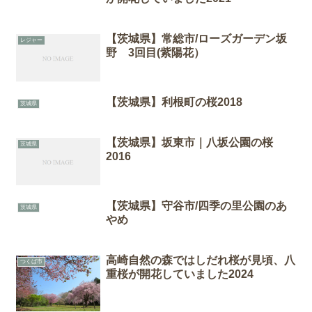
【茨城県】常総市/ローズガーデン坂
レジャー
野 3回目(紫陽花）
【茨城県】利根町の桜2018
茨城県
【茨城県】坂東市｜八坂公園の桜
茨城県
2016
【茨城県】守谷市/四季の里公園のあ
茨城県
やめ
高崎自然の森ではしだれ桜が見頃、八
つくば市
重桜が開花していました2024