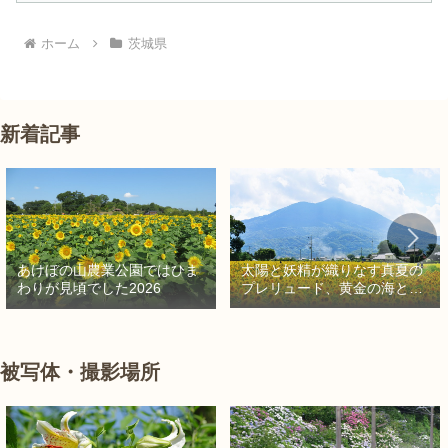
ホーム
茨城県
新着記事
太陽と妖精が織りなす真夏の
あけぼの山農業公園ではひま
プレリュード、黄金の海と秘
わりが見頃でした2026
密の朱色に出会う旅
被写体・撮影場所