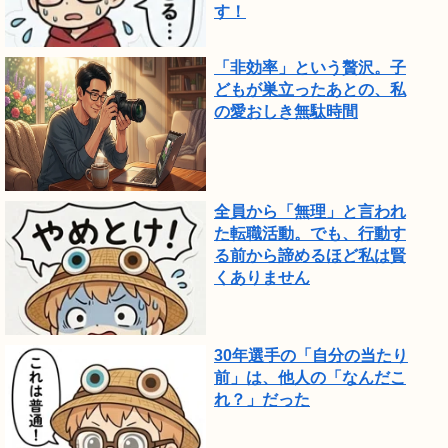
す！
「非効率」という贅沢。子
どもが巣立ったあとの、私
の愛おしき無駄時間
全員から「無理」と言われ
た転職活動。でも、行動す
る前から諦めるほど私は賢
くありません
30年選手の「自分の当たり
前」は、他人の「なんだこ
れ？」だった