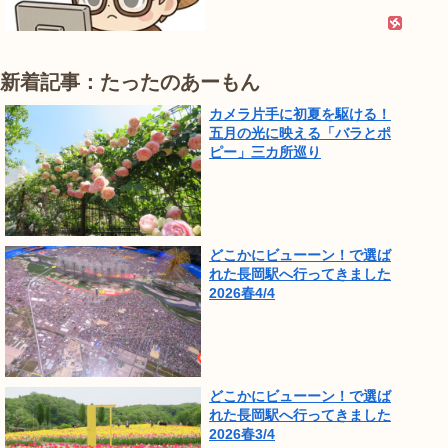
新着記事：たったのあーもん
カメラ片手に初夏を駆ける！
五月の光に映える「バラとポ
ピー」三カ所巡り
どこかにビューーン！で選ば
れた長岡駅へ行ってきました
2026春4/4
どこかにビューーン！で選ば
れた長岡駅へ行ってきました
2026春3/4