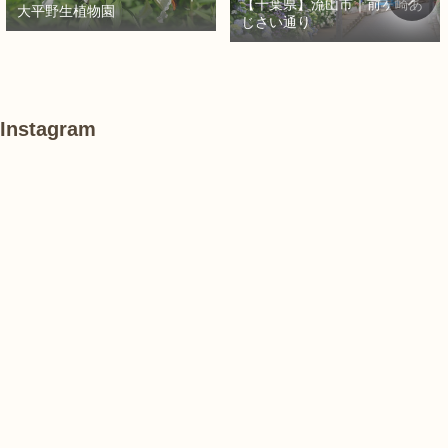
【千葉県】流山市｜前ヶ崎あ
大平野生植物園
じさい通り
Instagram
あ
#
#
け
紫
紫
ぼ
陽
陽
の
花
花
山
農
#
#
#
業
花
花
睡
公
菖
菖
蓮
園
蒲
蒲
で
は、