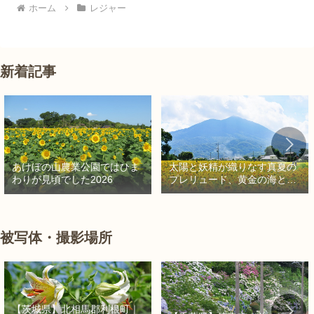
ホーム
レジャー
新着記事
太陽と妖精が織りなす真夏の
あけぼの山農業公園ではひま
プレリュード、黄金の海と秘
わりが見頃でした2026
密の朱色に出会う旅
被写体・撮影場所
【茨城県】北相馬郡利根町｜