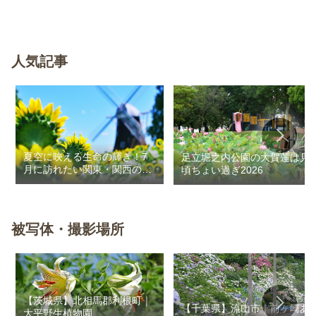
人気記事
夏空に映える生命の輝き！7
足立堀之内公園の大賀蓮は見
月に訪れたい関東・関西のお
頃ちょい過ぎ2026
花畑
被写体・撮影場所
【茨城県】北相馬郡利根町｜
【千葉県】流山市｜前ヶ崎あ
大平野生植物園