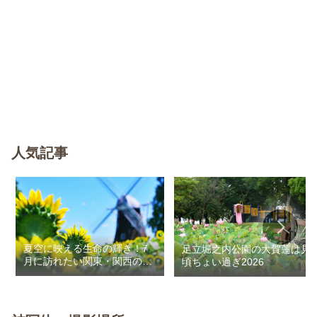
人気記事
夏空に映える生命の輝き！7
足立堀之内公園の大賀蓮は見
月に訪れたい関東・関西のお
頃ちょい過ぎ2026
花畑