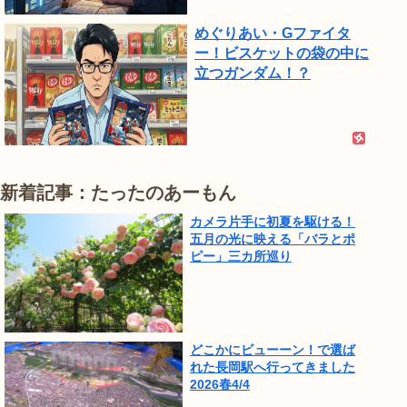
めぐりあい・Gファイタ
ー！ビスケットの袋の中に
立つガンダム！？
新着記事：たったのあーもん
カメラ片手に初夏を駆ける！
五月の光に映える「バラとポ
ピー」三カ所巡り
どこかにビューーン！で選ば
れた長岡駅へ行ってきました
2026春4/4