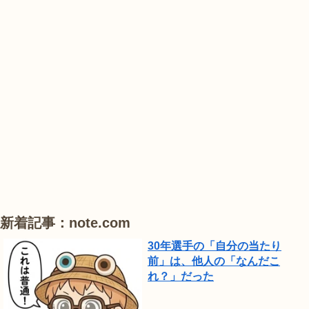
業
花
花
睡
公
菖
菖
蓮
園
蒲
蒲
で
は、
#
#
#
ひ
ハ
ハ
ハ
ま
ス
ス
ス
わ
り
が
見
頃
新着記事：note.com
で
30年選手の「自分の当たり
し
前」は、他人の「なんだこ
れ？」だった
た。