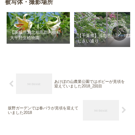
被写体・撮影場所
【茨城県】北相馬郡利根町｜
【千葉県】流山市｜前ヶ崎あ
大平野生植物園
じさい通り
あけぼの山農業公園ではポピーが見頃を
迎えていました2018_2回目
坂野ガーデンでは春バラが見頃を迎えて
いました2018