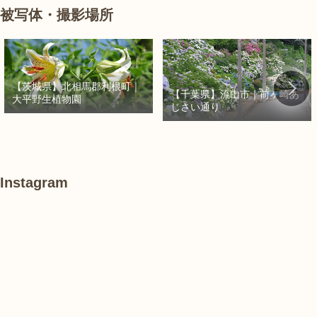
被写体・撮影場所
【茨城県】北相馬郡利根町｜
【千葉県】流山市｜前ヶ崎あ
大平野生植物園
じさい通り
Instagram
あ
#
#
け
紫
紫
ぼ
陽
陽
の
花
花
山
農
#
#
#