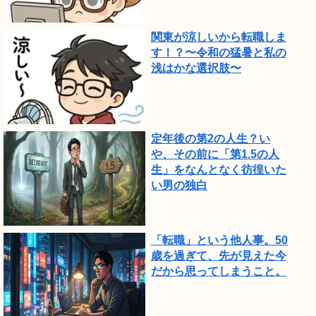
関東が涼しいから転職しま
す！？〜令和の猛暑と私の
浅はかな選択肢〜
定年後の第2の人生？い
や、その前に「第1.5の人
生」をなんとなく彷徨いた
い男の独白
「転職」という他人事。50
歳を過ぎて、先が見えた今
だから思ってしまうこと。