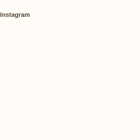
Instagram
あ
#
#
け
紫
紫
ぼ
陽
陽
の
花
花
山
農
#
#
#
業
花
花
睡
公
菖
菖
蓮
園
蒲
蒲
で
は、
#
#
#
ひ
ハ
ハ
ハ
ま
ス
ス
ス
わ