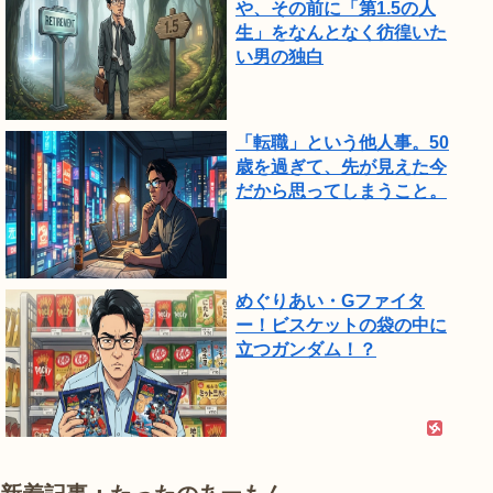
や、その前に「第1.5の人
生」をなんとなく彷徨いた
い男の独白
「転職」という他人事。50
歳を過ぎて、先が見えた今
だから思ってしまうこと。
めぐりあい・Gファイタ
ー！ビスケットの袋の中に
立つガンダム！？