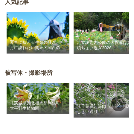
人気記事
夏空に映える生命の輝き！7
足立堀之内公園の大賀蓮は見
月に訪れたい関東・関西のお
頃ちょい過ぎ2026
花畑
被写体・撮影場所
【茨城県】北相馬郡利根町｜
【千葉県】流山市｜前ヶ崎あ
大平野生植物園
じさい通り