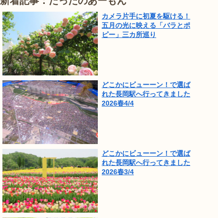
新着記事：たったのあーもん
カメラ片手に初夏を駆ける！
五月の光に映える「バラとポ
ピー」三カ所巡り
どこかにビューーン！で選ば
れた長岡駅へ行ってきました
2026春4/4
どこかにビューーン！で選ば
れた長岡駅へ行ってきました
2026春3/4