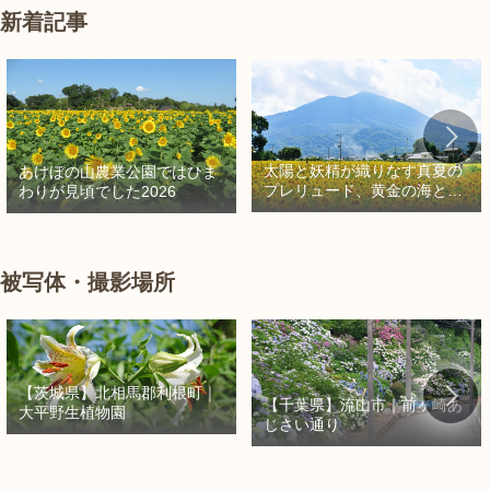
新着記事
太陽と妖精が織りなす真夏の
あけぼの山農業公園ではひま
プレリュード、黄金の海と秘
わりが見頃でした2026
密の朱色に出会う旅
被写体・撮影場所
【茨城県】北相馬郡利根町｜
【千葉県】流山市｜前ヶ崎あ
大平野生植物園
じさい通り