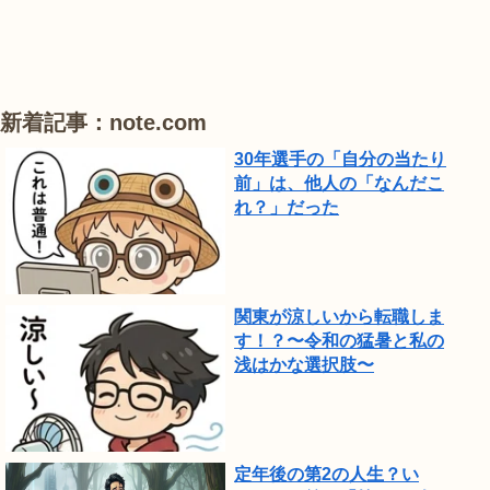
り
が
見
頃
新着記事：note.com
で
30年選手の「自分の当たり
し
前」は、他人の「なんだこ
れ？」だった
た。
関東が涼しいから転職しま
す！？〜令和の猛暑と私の
浅はかな選択肢〜
定年後の第2の人生？い