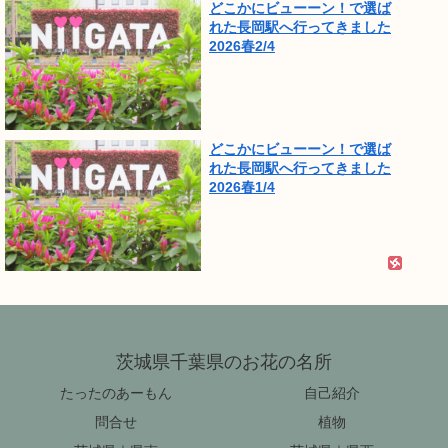
どこかにビューーン！で選ば
れた長岡駅へ行ってきました
2026春2/4
どこかにビューーン！で選ば
れた長岡駅へ行ってきました
2026春1/4
茨城県千葉県のお花の名所
たったのあーもん
自己紹介
問合せ
植物