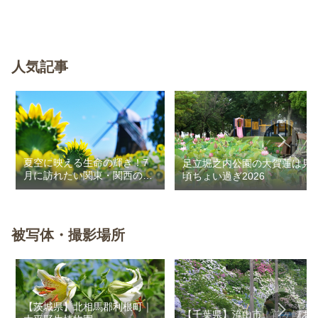
人気記事
夏空に映える生命の輝き！7
足立堀之内公園の大賀蓮は見
月に訪れたい関東・関西のお
頃ちょい過ぎ2026
花畑
被写体・撮影場所
【茨城県】北相馬郡利根町｜
【千葉県】流山市｜前ヶ崎あ