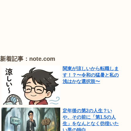
#
#
#
ひ
ハ
ハ
ハ
ま
ス
ス
ス
わ
り
が
見
頃
新着記事：note.com
で
関東が涼しいから転職しま
し
す！？〜令和の猛暑と私の
浅はかな選択肢〜
た。
定年後の第2の人生？い
や、その前に「第1.5の人
生」をなんとなく彷徨いた
い男の独白