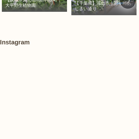
【千葉県】流山市｜前ヶ崎あ
大平野生植物園
じさい通り
Instagram
あ
#
#
け
紫
紫
ぼ
陽
陽
の
花
花
山
農
#
#
#
業
花
花
睡
公
菖
菖
蓮
園
蒲
蒲
で
は、