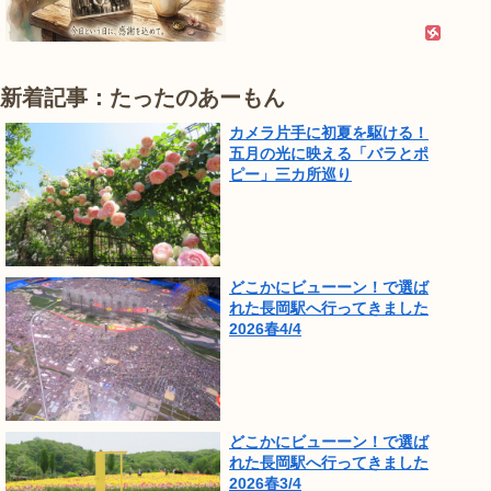
新着記事：たったのあーもん
カメラ片手に初夏を駆ける！
五月の光に映える「バラとポ
ピー」三カ所巡り
どこかにビューーン！で選ば
れた長岡駅へ行ってきました
2026春4/4
どこかにビューーン！で選ば
れた長岡駅へ行ってきました
2026春3/4