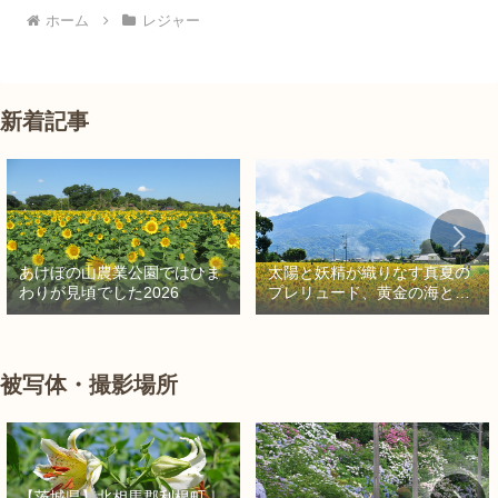
ホーム
レジャー
新着記事
太陽と妖精が織りなす真夏の
あけぼの山農業公園ではひま
プレリュード、黄金の海と秘
わりが見頃でした2026
密の朱色に出会う旅
被写体・撮影場所
【茨城県】北相馬郡利根町｜