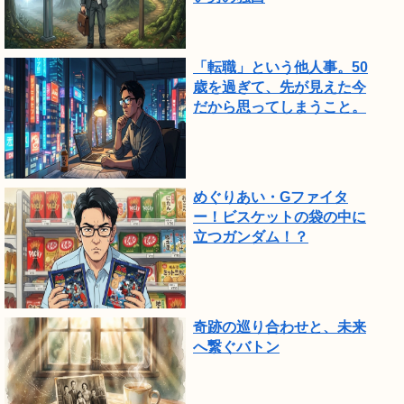
「転職」という他人事。50
歳を過ぎて、先が見えた今
だから思ってしまうこと。
めぐりあい・Gファイタ
ー！ビスケットの袋の中に
立つガンダム！？
奇跡の巡り合わせと、未来
へ繋ぐバトン