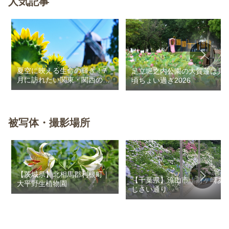
人気記事
夏空に映える生命の輝き！7
足立堀之内公園の大賀蓮は見
月に訪れたい関東・関西のお
頃ちょい過ぎ2026
花畑
被写体・撮影場所
【茨城県】北相馬郡利根町｜
【千葉県】流山市｜前ヶ崎あ
大平野生植物園
じさい通り