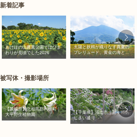
新着記事
太陽と妖精が織りなす真夏の
あけぼの山農業公園ではひま
プレリュード、黄金の海と秘
わりが見頃でした2026
密の朱色に出会う旅
被写体・撮影場所
【茨城県】北相馬郡利根町｜
【千葉県】流山市｜前ヶ崎あ
大平野生植物園
じさい通り