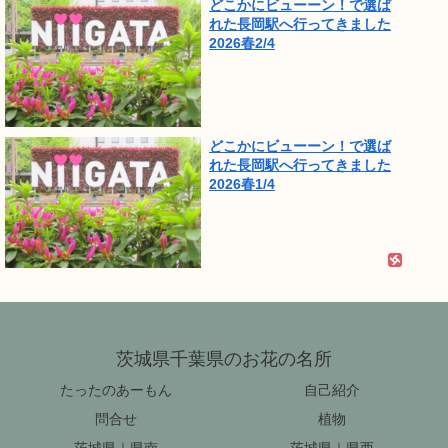
どこかにビューーン！で選ば
れた長岡駅へ行ってきました
2026春2/4
どこかにビューーン！で選ば
れた長岡駅へ行ってきました
2026春1/4
茨城県千葉県のお花の名所
たったのあーもん
自己紹介
問合せ
植物
茨城県｜県南
茨城県｜県西