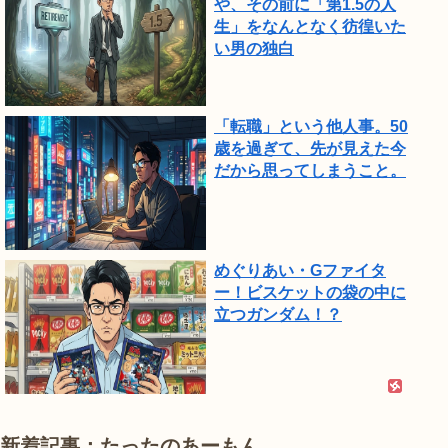
や、その前に「第1.5の人
生」をなんとなく彷徨いた
い男の独白
「転職」という他人事。50
歳を過ぎて、先が見えた今
だから思ってしまうこと。
めぐりあい・Gファイタ
ー！ビスケットの袋の中に
立つガンダム！？
新着記事：たったのあーもん