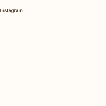
Instagram
#
あ
#
紫
け
紫
陽
ぼ
陽
花
の
花
山
農
#
#
#
業
紫
花
花
公
陽
菖
菖
園
花
蒲
蒲
で
は、
#
#
#
ひ
睡
ハ
ハ
ま
蓮
ス
ス
わ