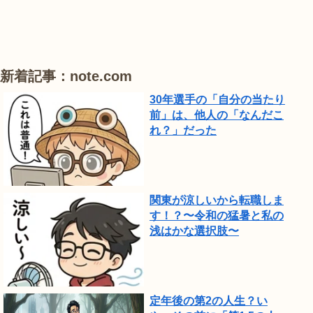
り
が
見
頃
新着記事：note.com
で
30年選手の「自分の当たり
し
前」は、他人の「なんだこ
れ？」だった
た。
関東が涼しいから転職しま
す！？〜令和の猛暑と私の
浅はかな選択肢〜
定年後の第2の人生？い