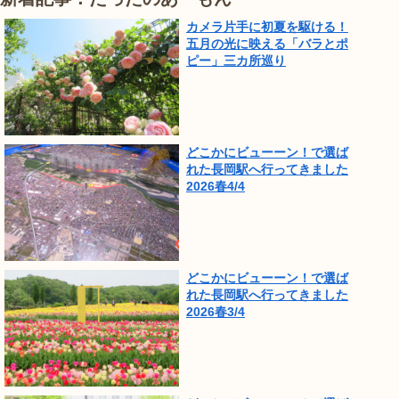
カメラ片手に初夏を駆ける！
五月の光に映える「バラとポ
ピー」三カ所巡り
どこかにビューーン！で選ば
れた長岡駅へ行ってきました
2026春4/4
どこかにビューーン！で選ば
れた長岡駅へ行ってきました
2026春3/4