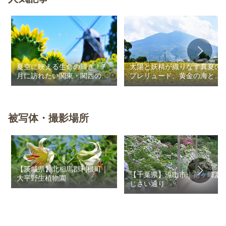
夏空に映える生命の輝き！7
太陽と妖精が織りなす真夏の
月に訪れたい関東・関西のお
プレリュード、黄金の海と秘
花畑
密の朱色に出会う旅
被写体・撮影場所
【茨城県】北相馬郡利根町｜
【千葉県】流山市｜前ヶ崎あ
大平野生植物園
じさい通り