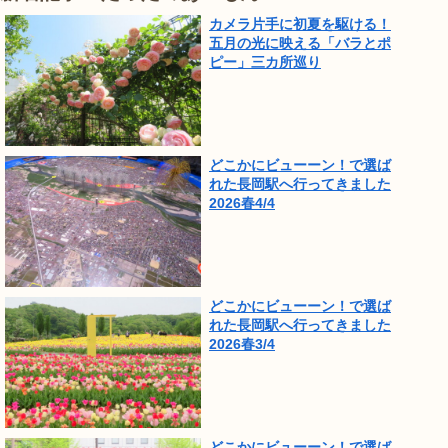
カメラ片手に初夏を駆ける！
五月の光に映える「バラとポ
ピー」三カ所巡り
どこかにビューーン！で選ば
れた長岡駅へ行ってきました
2026春4/4
どこかにビューーン！で選ば
れた長岡駅へ行ってきました
2026春3/4
どこかにビューーン！で選ば