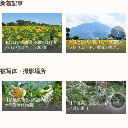
新着記事
太陽と妖精が織りなす真夏の
あけぼの山農業公園ではひま
プレリュード、黄金の海と秘
わりが見頃でした2026
密の朱色に出会う旅
被写体・撮影場所
【茨城県】北相馬郡利根町｜
【千葉県】流山市｜前ヶ崎あ
大平野生植物園
じさい通り