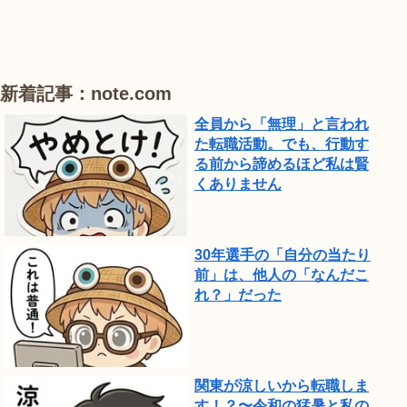
蒲
蒲
で
は、
ひ
新着記事：note.com
ま
全員から「無理」と言われ
わ
た転職活動。でも、行動す
り
る前から諦めるほど私は賢
が
くありません
見
頃
で
30年選手の「自分の当たり
前」は、他人の「なんだこ
し
れ？」だった
た。
関東が涼しいから転職しま
す！？〜令和の猛暑と私の