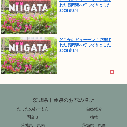
れた長岡駅へ行ってきました
2026春2/4
どこかにビューーン！で選ば
れた長岡駅へ行ってきました
2026春1/4
茨城県千葉県のお花の名所
たったのあーもん
自己紹介
問合せ
植物
茨城県｜県南
茨城県｜県西