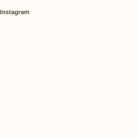
Instagram
#
#
#
紫
紫
紫
陽
陽
陽
花
花
花
あ
#
#
け
紫
紫
ぼ
陽
陽
の
花
花
山
農
#
#
#
業
花
花
睡
公
菖
菖
蓮
園