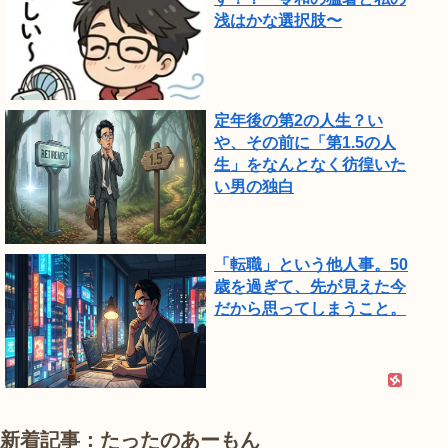
浅はかな選択肢〜
定年後の第2の人生？い
や、その前に「第1.5の人
生」をなんとなく彷徨いた
い男の独白
「転職」という他人事。50
歳を過ぎて、先が見えた今
だから思ってしまうこと。
新着記事：たったのあーもん