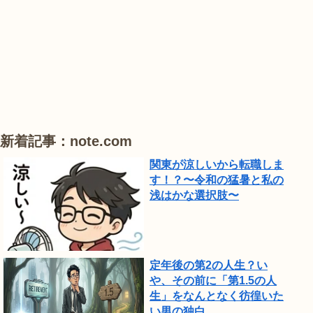
#
#
#
ひ
睡
ハ
ハ
ま
蓮
ス
ス
わ
り
が
見
頃
新着記事：note.com
で
関東が涼しいから転職しま
し
す！？〜令和の猛暑と私の
浅はかな選択肢〜
た。
定年後の第2の人生？い
や、その前に「第1.5の人
生」をなんとなく彷徨いた
い男の独白