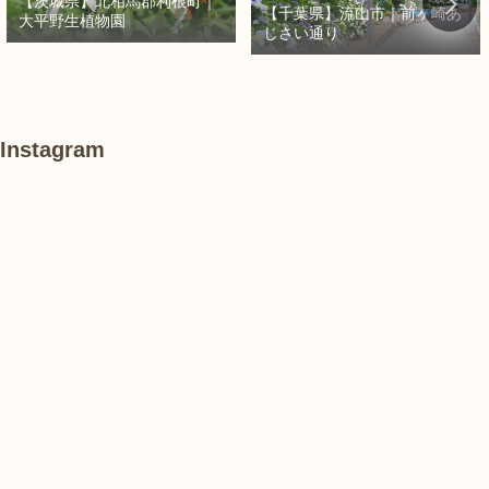
【茨城県】北相馬郡利根町｜
【千葉県】流山市｜前ヶ崎あ
大平野生植物園
じさい通り
Instagram
#
あ
#
紫
け
紫
陽
ぼ
陽
花
の
花
山
農
#
#
#
業
紫
花
花
公
陽
菖
菖
園
花
蒲
蒲
で
は、