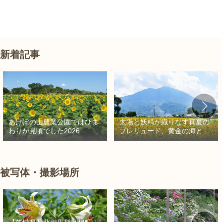
新着記事
太陽と妖精が織りなす真夏の
あけぼの山農業公園ではひま
プレリュード、黄金の海と秘
わりが見頃でした2026
密の朱色に出会う旅
被写体・撮影場所