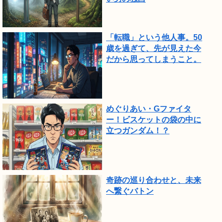
「転職」という他人事。50
歳を過ぎて、先が見えた今
だから思ってしまうこと。
めぐりあい・Gファイタ
ー！ビスケットの袋の中に
立つガンダム！？
奇跡の巡り合わせと、未来
へ繋ぐバトン