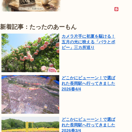
新着記事：たったのあーもん
カメラ片手に初夏を駆ける！
五月の光に映える「バラとポ
ピー」三カ所巡り
どこかにビューーン！で選ば
れた長岡駅へ行ってきました
2026春4/4
どこかにビューーン！で選ば
れた長岡駅へ行ってきました
2026春3/4