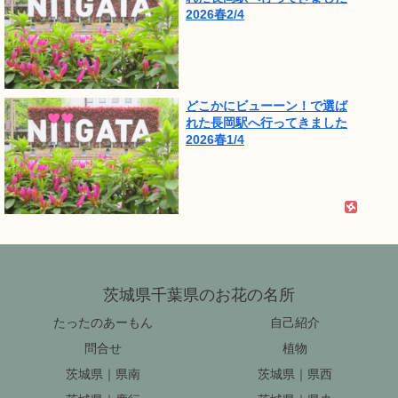
2026春2/4
どこかにビューーン！で選ば
れた長岡駅へ行ってきました
2026春1/4
茨城県千葉県のお花の名所
たったのあーもん
自己紹介
問合せ
植物
茨城県｜県南
茨城県｜県西