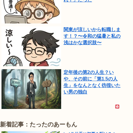
関東が涼しいから転職しま
す！？〜令和の猛暑と私の
浅はかな選択肢〜
定年後の第2の人生？い
や、その前に「第1.5の人
生」をなんとなく彷徨いた
い男の独白
新着記事：たったのあーもん