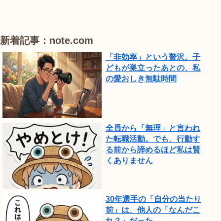
が
見
頃
新着記事：note.com
で
「非効率」という贅沢。子
し
どもが巣立ったあとの、私
の愛おしき無駄時間
た。
全員から「無理」と言われ
た転職活動。でも、行動す
る前から諦めるほど私は賢
くありません
30年選手の「自分の当たり
前」は、他人の「なんだこ
れ？」だった