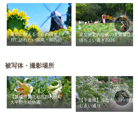
夏空に映える生命の輝き！7
足立堀之内公園の大賀蓮は見
月に訪れたい関東・関西のお
頃ちょい過ぎ2026
花畑
被写体・撮影場所
【茨城県】北相馬郡利根町｜
【千葉県】流山市｜前ヶ崎あ
大平野生植物園
じさい通り