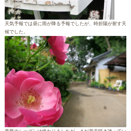
天気予報では昼に雨が降る予報でしたが、時折陽が射す天
候でした。