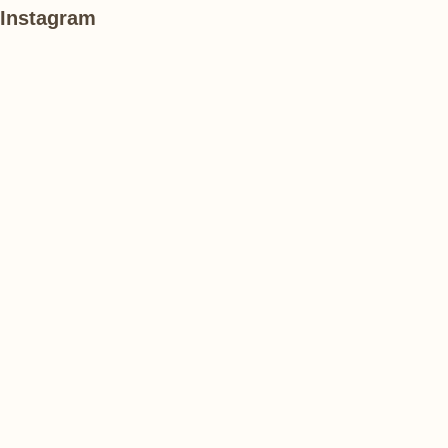
Instagram
あ
#
#
け
紫
紫
ぼ
陽
陽
の
花
花
山
農
#
#
#
業
花
花
睡
公
菖
菖
蓮
園
蒲
蒲
で
は、
#
#
#
ひ
ハ
ハ
ハ
ま
ス
ス
ス
わ
り