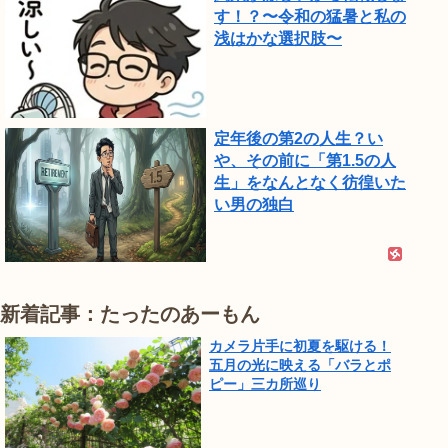
す！？〜令和の猛暑と私の
浅はかな選択肢〜
定年後の第2の人生？い
や、その前に「第1.5の人
生」をなんとなく彷徨いた
い男の独白
新着記事：たったのあーもん
カメラ片手に初夏を駆ける！
五月の光に映える「バラとポ
ピー」三カ所巡り