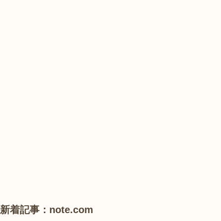
花
花
の
山
農
#
#
#
業
紫
紫
花
公
陽
陽
菖
園
花
花
蒲
で
は、
#
#
#
ひ
花
睡
ハ
ま
菖
蓮
ス
わ
蒲
り
が
見
頃
新着記事：note.com
で