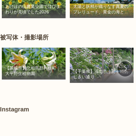
太陽と妖精が織りなす真夏の
あけぼの山農業公園ではひま
プレリュード、黄金の海と秘
わりが見頃でした2026
密の朱色に出会う旅
被写体・撮影場所
【茨城県】北相馬郡利根町｜
【千葉県】流山市｜前ヶ崎あ
大平野生植物園
じさい通り
Instagram
#
#
あ
紫
紫
け
陽
陽
ぼ