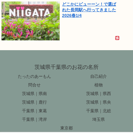
どこかにビューーン！で選ば
れた長岡駅へ行ってきました
2026春1/4
茨城県千葉県のお花の名所
たったのあーもん
自己紹介
問合せ
植物
茨城県｜県南
茨城県｜県西
茨城県｜鹿行
茨城県｜県央
千葉県｜東葛
千葉県｜北総
千葉県｜湾岸
埼玉県
東京都