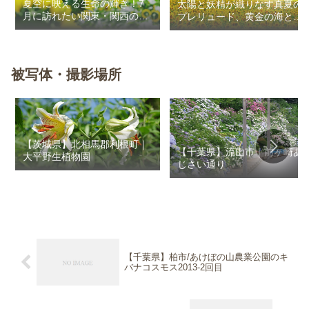
夏空に映える生命の輝き！7
太陽と妖精が織りなす真夏の
月に訪れたい関東・関西のお
プレリュード、黄金の海と秘
花畑
密の朱色に出会う旅
被写体・撮影場所
【茨城県】北相馬郡利根町｜
【千葉県】流山市｜前ヶ崎あ
大平野生植物園
じさい通り
【千葉県】柏市/あけぼの山農業公園のキ
バナコスモス2013-2回目