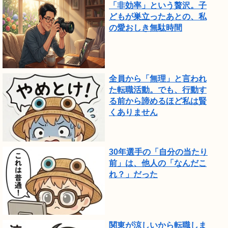
「非効率」という贅沢。子
し
どもが巣立ったあとの、私
の愛おしき無駄時間
た。
全員から「無理」と言われ
た転職活動。でも、行動す
る前から諦めるほど私は賢
くありません
30年選手の「自分の当たり
前」は、他人の「なんだこ
れ？」だった
関東が涼しいから転職しま