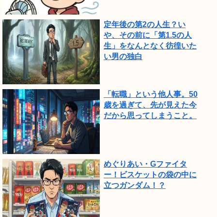
定年後の第2の人生？い
や、その前に「第1.5の人
生」をなんとなく彷徨いた
い男の独白
「転職」という他人事。50
歳を過ぎて、先が見えた今
だから思ってしまうこと。
めぐりあい・Gファイタ
ー！ビスケットの袋の中に
立つガンダム！？