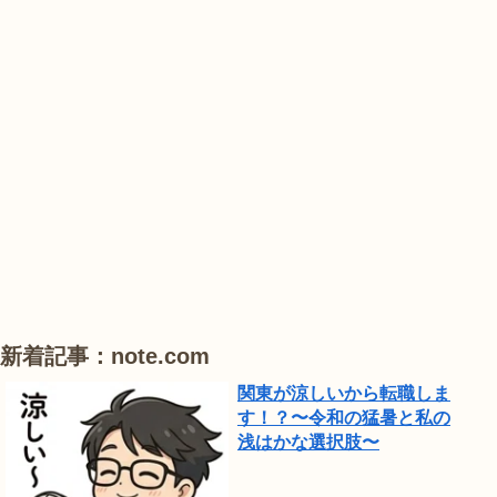
業
紫
花
花
公
陽
菖
菖
園
花
蒲
蒲
で
は、
#
#
#
ひ
睡
ハ
ハ
ま
蓮
ス
ス
わ
り
が
見
頃
新着記事：note.com
で
関東が涼しいから転職しま
し
す！？〜令和の猛暑と私の
浅はかな選択肢〜
た。