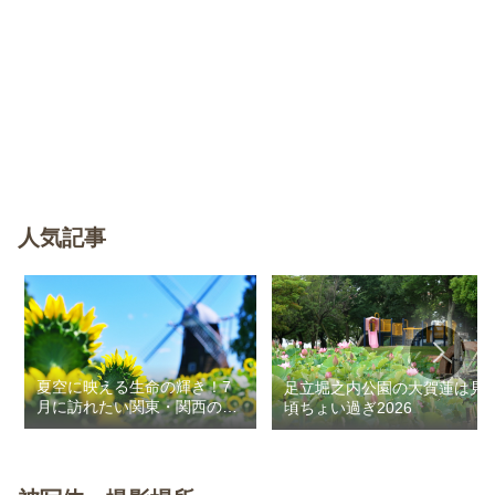
人気記事
夏空に映える生命の輝き！7
足立堀之内公園の大賀蓮は見
月に訪れたい関東・関西のお
頃ちょい過ぎ2026
花畑