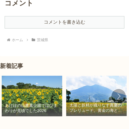
コメント
コメントを書き込む
ホーム
茨城県
新着記事
太陽と妖精が織りなす真夏の
あけぼの山農業公園ではひま
プレリュード、黄金の海と秘
わりが見頃でした2026
密の朱色に出会う旅