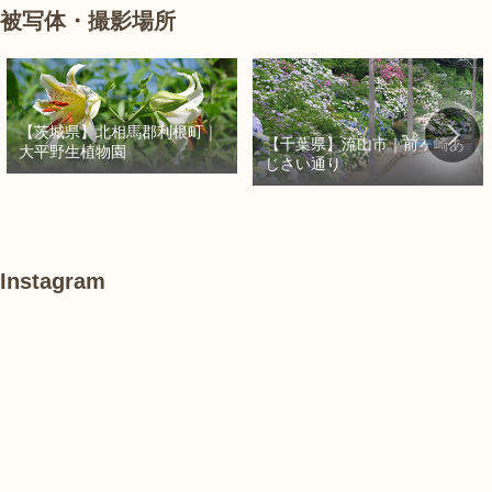
被写体・撮影場所
【茨城県】北相馬郡利根町｜
【千葉県】流山市｜前ヶ崎あ
大平野生植物園
じさい通り
Instagram
#
あ
#
紫
け
紫
陽
ぼ
陽
花
の
花
山
農
#
#
#