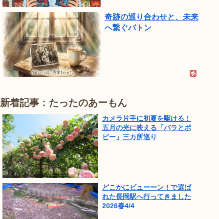
奇跡の巡り合わせと、未来
へ繋ぐバトン
新着記事：たったのあーもん
カメラ片手に初夏を駆ける！
五月の光に映える「バラとポ
ピー」三カ所巡り
どこかにビューーン！で選ば
れた長岡駅へ行ってきました
2026春4/4