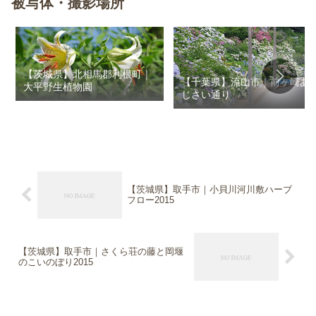
被写体・撮影場所
【茨城県】北相馬郡利根町｜
【千葉県】流山市｜前ヶ崎あ
大平野生植物園
じさい通り
【茨城県】取手市｜小貝川河川敷ハーブ
フロー2015
【茨城県】取手市｜さくら荘の藤と岡堰
のこいのぼり2015