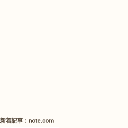
の
花
花
山
農
#
#
#
業
花
花
睡
公
菖
菖
蓮
園
蒲
蒲
で
は、
#
#
#
ひ
ハ
ハ
ハ
ま
ス
ス
ス
わ
り
が
見
頃
新着記事：note.com
で