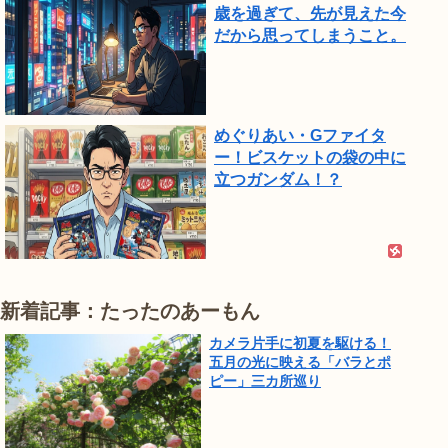
歳を過ぎて、先が見えた今
だから思ってしまうこと。
めぐりあい・Gファイタ
ー！ビスケットの袋の中に
立つガンダム！？
新着記事：たったのあーもん
カメラ片手に初夏を駆ける！
五月の光に映える「バラとポ
ピー」三カ所巡り