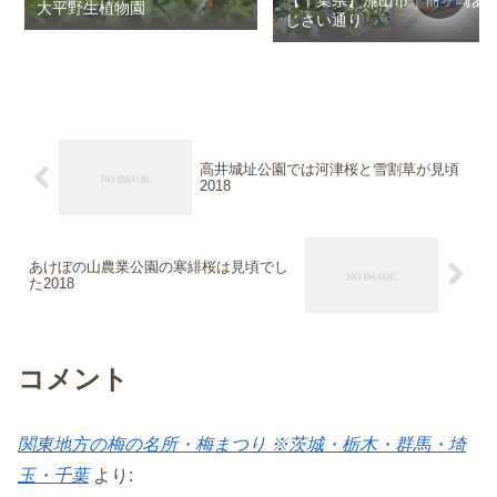
大平野生植物園
じさい通り
高井城址公園では河津桜と雪割草が見頃
2018
あけぼの山農業公園の寒緋桜は見頃でし
た2018
コメント
関東地方の梅の名所・梅まつり ※茨城・栃木・群馬・埼
玉・千葉
より: