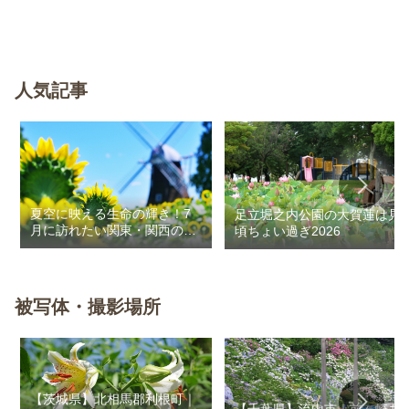
人気記事
夏空に映える生命の輝き！7
足立堀之内公園の大賀蓮は見
月に訪れたい関東・関西のお
頃ちょい過ぎ2026
花畑
被写体・撮影場所
【茨城県】北相馬郡利根町｜
【千葉県】流山市｜前ヶ崎あ