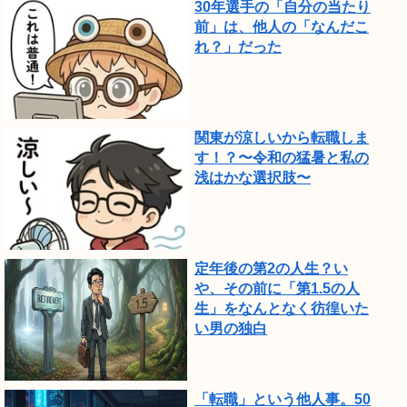
30年選手の「自分の当たり
し
前」は、他人の「なんだこ
れ？」だった
た。
関東が涼しいから転職しま
す！？〜令和の猛暑と私の
浅はかな選択肢〜
定年後の第2の人生？い
や、その前に「第1.5の人
生」をなんとなく彷徨いた
い男の独白
「転職」という他人事。50