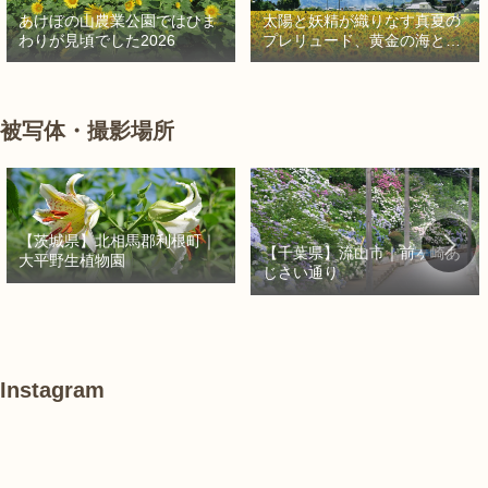
太陽と妖精が織りなす真夏の
あけぼの山農業公園ではひま
プレリュード、黄金の海と秘
わりが見頃でした2026
密の朱色に出会う旅
被写体・撮影場所
【茨城県】北相馬郡利根町｜
【千葉県】流山市｜前ヶ崎あ
大平野生植物園
じさい通り
Instagram
あ
#
#
け
紫
紫
ぼ
陽
陽