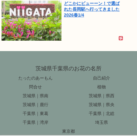
どこかにビューーン！で選ば
れた長岡駅へ行ってきました
2026春1/4
茨城県千葉県のお花の名所
たったのあーもん
自己紹介
問合せ
植物
茨城県｜県南
茨城県｜県西
茨城県｜鹿行
茨城県｜県央
千葉県｜東葛
千葉県｜北総
千葉県｜湾岸
埼玉県
東京都