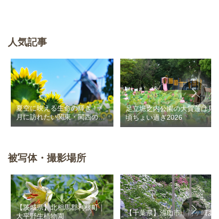
人気記事
夏空に映える生命の輝き！7
足立堀之内公園の大賀蓮は見
月に訪れたい関東・関西のお
頃ちょい過ぎ2026
花畑
被写体・撮影場所
【茨城県】北相馬郡利根町｜
【千葉県】流山市｜前ヶ崎あ
大平野生植物園