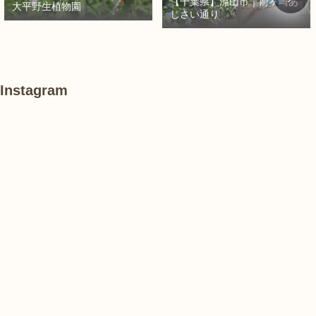
【千葉県】流山市｜前ヶ崎あ
大平野生植物園
じさい通り
Instagram
あ
#
#
け
紫
紫
ぼ
陽
陽
の
花
花
山
農
#
#
#
業
花
花
睡
公
菖
菖
蓮
園
蒲
蒲
で
は、