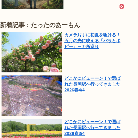
新着記事：たったのあーもん
カメラ片手に初夏を駆ける！
五月の光に映える「バラとポ
ピー」三カ所巡り
どこかにビューーン！で選ば
れた長岡駅へ行ってきました
2026春4/4
どこかにビューーン！で選ば
れた長岡駅へ行ってきました
2026春3/4