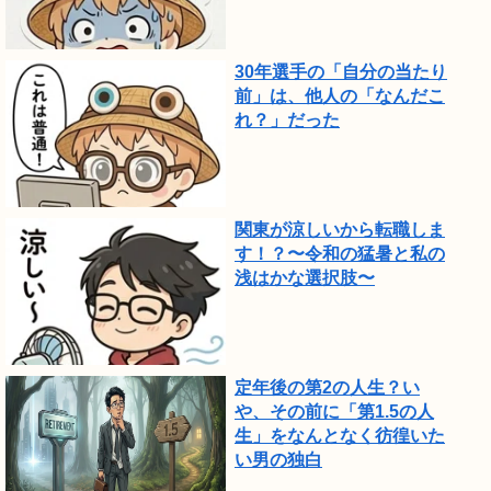
30年選手の「自分の当たり
前」は、他人の「なんだこ
れ？」だった
関東が涼しいから転職しま
す！？〜令和の猛暑と私の
浅はかな選択肢〜
定年後の第2の人生？い
や、その前に「第1.5の人
生」をなんとなく彷徨いた
い男の独白