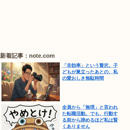
#
#
#
ひ
ハ
ハ
ハ
ま
ス
ス
ス
わ
り
が
見
頃
新着記事：note.com
で
「非効率」という贅沢。子
し
どもが巣立ったあとの、私
の愛おしき無駄時間
た。
全員から「無理」と言われ
た転職活動。でも、行動す
る前から諦めるほど私は賢
くありません