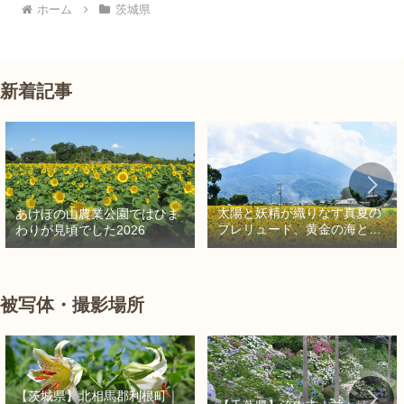
ホーム
茨城県
新着記事
太陽と妖精が織りなす真夏の
あけぼの山農業公園ではひま
プレリュード、黄金の海と秘
わりが見頃でした2026
密の朱色に出会う旅
被写体・撮影場所
【茨城県】北相馬郡利根町｜