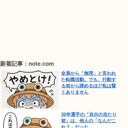
は、
#
#
#
ひ
ハ
ハ
ハ
ま
ス
ス
ス
わ
り
が
見
頃
新着記事：note.com
で
全員から「無理」と言われ
し
た転職活動。でも、行動す
る前から諦めるほど私は賢
た。
くありません
30年選手の「自分の当たり
前」は、他人の「なんだこ
れ？」だった