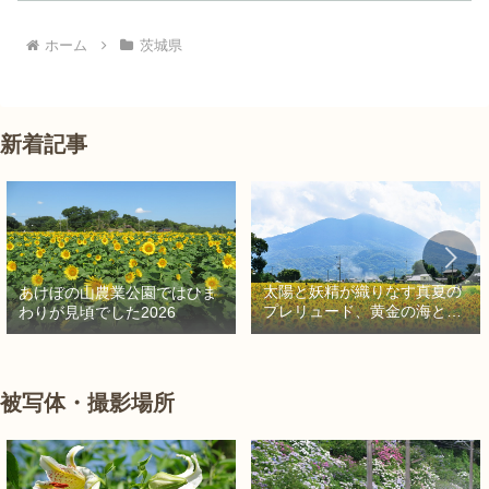
ホーム
茨城県
新着記事
太陽と妖精が織りなす真夏の
あけぼの山農業公園ではひま
プレリュード、黄金の海と秘
わりが見頃でした2026
密の朱色に出会う旅
被写体・撮影場所