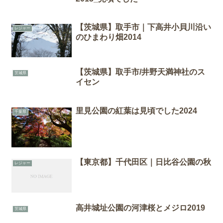
【茨城県】取手市｜下高井小貝川沿い
レジャー
のひまわり畑2014
【茨城県】取手市/井野天満神社のス
茨城県
イセン
里見公園の紅葉は見頃でした2024
千葉県
【東京都】千代田区｜日比谷公園の秋
レジャー
高井城址公園の河津桜とメジロ2019
茨城県