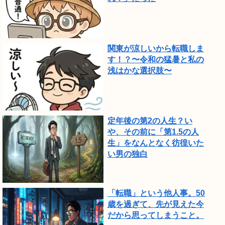
関東が涼しいから転職しま
す！？〜令和の猛暑と私の
浅はかな選択肢〜
定年後の第2の人生？い
や、その前に「第1.5の人
生」をなんとなく彷徨いた
い男の独白
「転職」という他人事。50
歳を過ぎて、先が見えた今
だから思ってしまうこと。