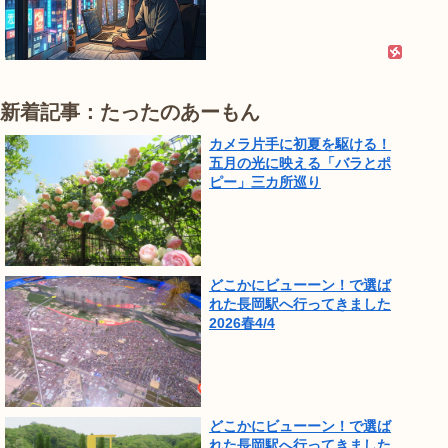
新着記事：たったのあーもん
カメラ片手に初夏を駆ける！
五月の光に映える「バラとポ
ピー」三カ所巡り
どこかにビューーン！で選ば
れた長岡駅へ行ってきました
2026春4/4
どこかにビューーン！で選ば
れた長岡駅へ行ってきました