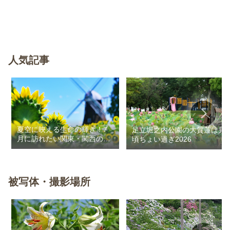
人気記事
夏空に映える生命の輝き！7
足立堀之内公園の大賀蓮は見
月に訪れたい関東・関西のお
頃ちょい過ぎ2026
花畑
被写体・撮影場所