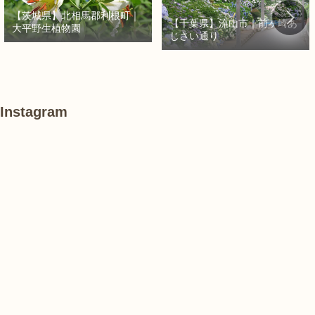
【茨城県】北相馬郡利根町｜
【千葉県】流山市｜前ヶ崎あ
大平野生植物園
じさい通り
Instagram
あ
#
#
け
紫
紫
ぼ
陽
陽
の
花
花
山
農
#
#
#
業
花
花
睡
公
菖
菖
蓮
園
蒲
蒲
で