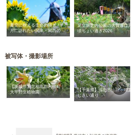
夏空に映える生命の輝き！7
足立堀之内公園の大賀蓮は見
月に訪れたい関東・関西のお
頃ちょい過ぎ2026
花畑
被写体・撮影場所
【茨城県】北相馬郡利根町｜
【千葉県】流山市｜前ヶ崎あ
大平野生植物園
じさい通り