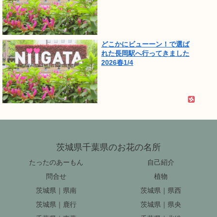
どこかにビューーン！で選ば
れた長岡駅へ行ってきました
2026春1/4
茨城県千葉県のお花の名所
たったのあーもん
自己紹介
問合せ
植物
茨城県｜県南
茨城県｜県西
茨城県｜鹿行
茨城県｜県央