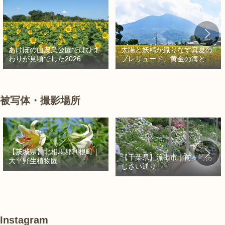
太陽と妖精が織りなす真夏の
あけぼの山農業公園ではひま
プレリュード、黄金の海と秘
わりが見頃でした2026
密の朱色に出会う旅
被写体・撮影場所
【茨城県】北相馬郡利根町｜
【千葉県】流山市｜前ヶ崎あ
大平野生植物園
じさい通り
Instagram