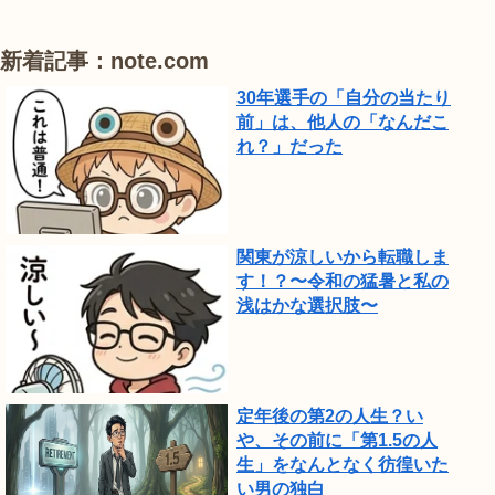
見
頃
新着記事：note.com
で
30年選手の「自分の当たり
し
前」は、他人の「なんだこ
れ？」だった
た。
関東が涼しいから転職しま
す！？〜令和の猛暑と私の
浅はかな選択肢〜
定年後の第2の人生？い
や、その前に「第1.5の人
生」をなんとなく彷徨いた
い男の独白