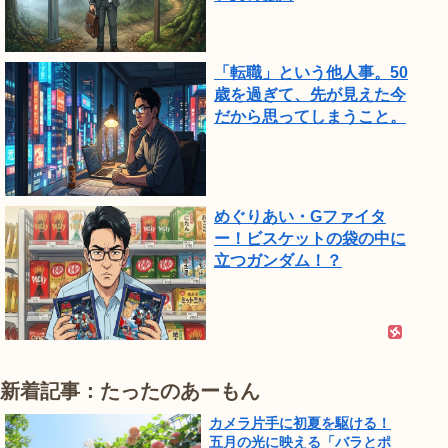
「転職」という他人事。50
歳を過ぎて、先が見えた今
だから思ってしまうこと。
めぐりあい・Gファイタ
ー！ビスケットの袋の中に
立つガンダム！？
新着記事：たったのあーもん
カメラ片手に初夏を駆ける！
五月の光に映える「バラとポ