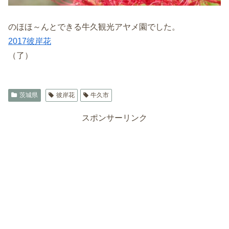
のほほ～んとできる牛久観光アヤメ園でした。
2017彼岸花
（了）
茨城県
彼岸花
牛久市
スポンサーリンク