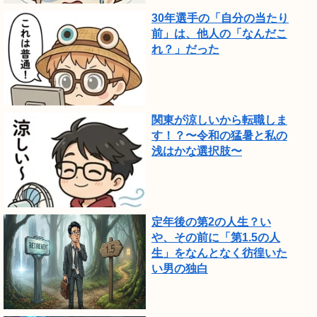
で
30年選手の「自分の当たり
前」は、他人の「なんだこ
し
れ？」だった
た。
関東が涼しいから転職しま
す！？〜令和の猛暑と私の
浅はかな選択肢〜
定年後の第2の人生？い
や、その前に「第1.5の人
生」をなんとなく彷徨いた
い男の独白