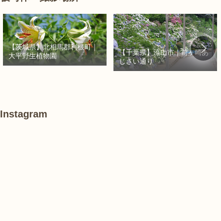
【茨城県】北相馬郡利根町｜
【千葉県】流山市｜前ヶ崎あ
大平野生植物園
じさい通り
Instagram
#
#
#
ハ
紫
紫
ス
陽
陽
花
花
#
あ
#
紫
け
紫