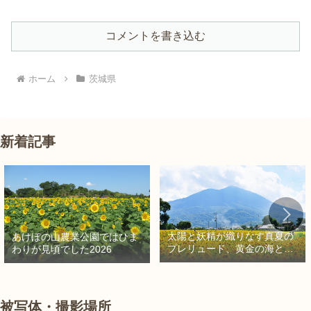
コメントを書き込む
ホーム
茨城県
新着記事
太陽と妖精が織りなす真夏の
あけぼの山農業公園ではひま
プレリュード、黄金の海と秘
わりが見頃でした2026
密の朱色に出会う旅
被写体・撮影場所