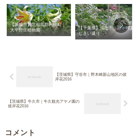
【茨城県】北相馬郡利根町｜
【千葉県】流山市｜前ヶ崎あ
大平野生植物園
じさい通り
【茨城県】守谷市｜野木崎新山地区の彼
岸花2016
【茨城県】牛久市｜牛久観光アヤメ園の
彼岸花2016
コメント