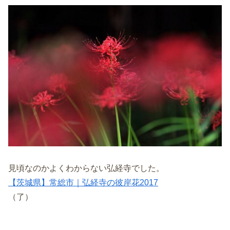
見頃なのかよくわからない弘経寺でした。
【茨城県】常総市｜弘経寺の彼岸花2017
（了）