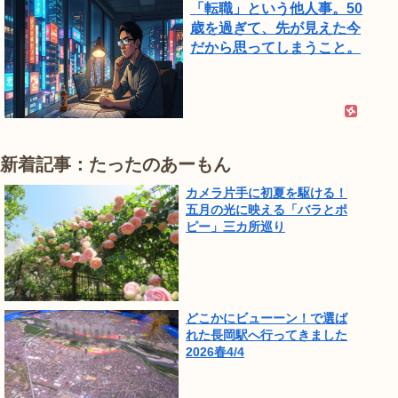
「転職」という他人事。50
歳を過ぎて、先が見えた今
だから思ってしまうこと。
新着記事：たったのあーもん
カメラ片手に初夏を駆ける！
五月の光に映える「バラとポ
ピー」三カ所巡り
どこかにビューーン！で選ば
れた長岡駅へ行ってきました
2026春4/4