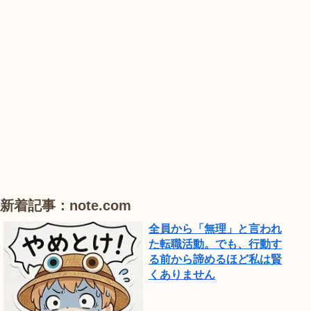
陽
ぼ
陽
花
の
花
山
農
#
#
#
業
紫
花
花
公
陽
菖
菖
園
花
蒲
蒲
で
は、
ひ
新着記事：note.com
ま
全員から「無理」と言われ
わ
た転職活動。でも、行動す
り
る前から諦めるほど私は賢
が
くありません
見
頃