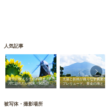
人気記事
夏空に映える生命の輝き！7
太陽と妖精が織りなす真夏の
月に訪れたい関東・関西のお
プレリュード、黄金の海と秘
花畑
密の朱色に出会う旅
被写体・撮影場所