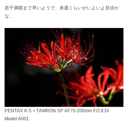
若干満開まで早いようで、来週くらいがいよいよ見頃か
な。
PENTAX K-5 + TAMRON SP AF70-200mm F/2.8 Di
Model A001