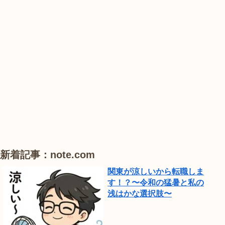
紫
け
紫
陽
ぼ
陽
花
の
花
山
農
#
#
#
業
紫
花
花
公
陽
菖
菖
園
花
蒲
蒲
で
は、
ひ
新着記事：note.com
ま
関東が涼しいから転職しま
わ
す！？〜令和の猛暑と私の
り
浅はかな選択肢〜
が
見