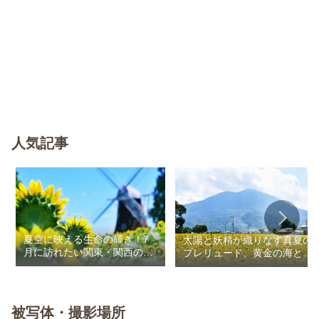
人気記事
夏空に映える生命の輝き！7
太陽と妖精が織りなす真夏の
月に訪れたい関東・関西のお
プレリュード、黄金の海と秘
花畑
密の朱色に出会う旅
被写体・撮影場所