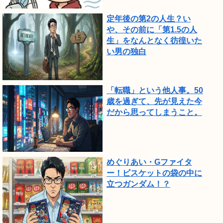
頃
で
定年後の第2の人生？い
や、その前に「第1.5の人
し
生」をなんとなく彷徨いた
た。
い男の独白
「転職」という他人事。50
歳を過ぎて、先が見えた今
だから思ってしまうこと。
めぐりあい・Gファイタ
ー！ビスケットの袋の中に
立つガンダム！？