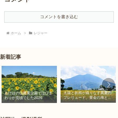
コメントを書き込む
ホーム
レジャー
新着記事
太陽と妖精が織りなす真夏の
あけぼの山農業公園ではひま
プレリュード、黄金の海と秘
わりが見頃でした2026
密の朱色に出会う旅