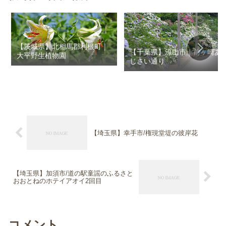
【茨城県】北相馬郡利根町｜
【千葉県】流山市｜前ヶ崎あ
大平野生植物園
じさい通り
【埼玉県】幸手市/権現堂堤の彼岸花
【埼玉県】加須市/道の駅童謡のふるさと
おおとねのホテイアオイ2回目
コメント