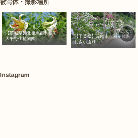
被写体・撮影場所
【茨城県】北相馬郡利根町｜
【千葉県】流山市｜前ヶ崎あ
大平野生植物園
じさい通り
Instagram
#
#
#
ハ
紫
紫
ス
陽
陽
花
花
#
あ
#