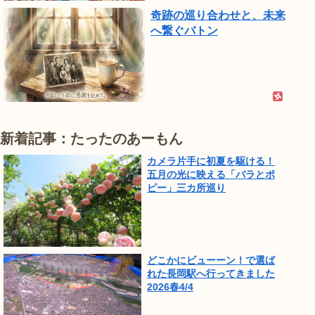
奇跡の巡り合わせと、未来
へ繋ぐバトン
新着記事：たったのあーもん
カメラ片手に初夏を駆ける！
五月の光に映える「バラとポ
ピー」三カ所巡り
どこかにビューーン！で選ば
れた長岡駅へ行ってきました
2026春4/4