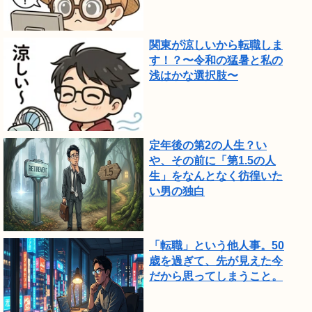
関東が涼しいから転職しま
す！？〜令和の猛暑と私の
浅はかな選択肢〜
定年後の第2の人生？い
や、その前に「第1.5の人
生」をなんとなく彷徨いた
い男の独白
「転職」という他人事。50
歳を過ぎて、先が見えた今
だから思ってしまうこと。