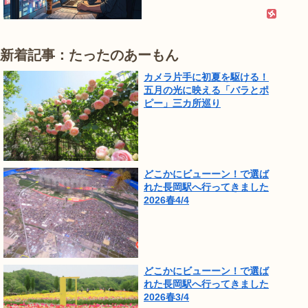
新着記事：たったのあーもん
カメラ片手に初夏を駆ける！
五月の光に映える「バラとポ
ピー」三カ所巡り
どこかにビューーン！で選ば
れた長岡駅へ行ってきました
2026春4/4
どこかにビューーン！で選ば
れた長岡駅へ行ってきました
2026春3/4