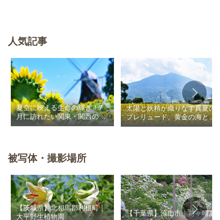
人気記事
夏空に映える生命の輝き！7
太陽と妖精が織りなす真夏の
月に訪れたい関東・関西のお
プレリュード、黄金の海と秘
花畑
密の朱色に出会う旅
被写体・撮影場所
【茨城県】北相馬郡利根町｜
【千葉県】流山市｜前ヶ崎あ
大平野生植物園