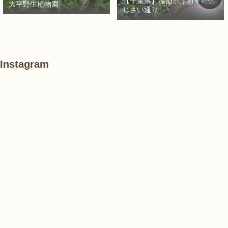
【千葉県】流山市｜前ヶ崎あ
大平野生植物園
じさい通り
Instagram
#
#
#
紫
紫
紫
陽
陽
陽
花
花
花
あ
#
#
け
紫
紫
ぼ
陽
陽
の
花
花
山