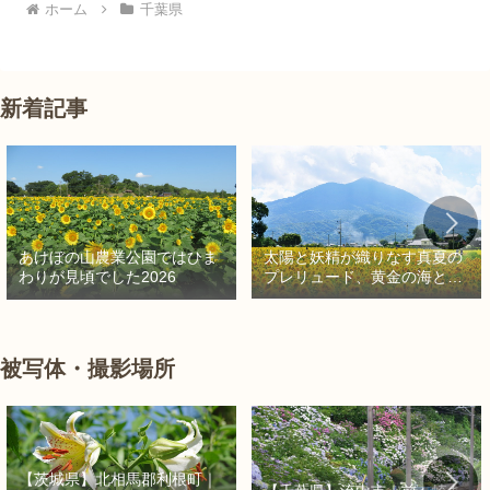
ホーム
千葉県
新着記事
太陽と妖精が織りなす真夏の
あけぼの山農業公園ではひま
プレリュード、黄金の海と秘
わりが見頃でした2026
密の朱色に出会う旅
被写体・撮影場所
【茨城県】北相馬郡利根町｜