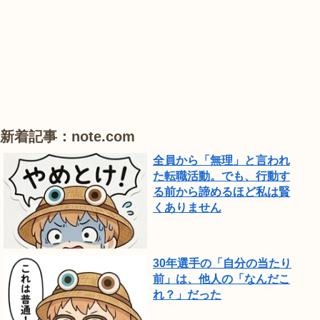
農
#
#
#
業
花
花
睡
公
菖
菖
蓮
園
蒲
蒲
で
は、
ひ
新着記事：note.com
ま
全員から「無理」と言われ
わ
た転職活動。でも、行動す
り
る前から諦めるほど私は賢
が
くありません
見
頃
で
30年選手の「自分の当たり
前」は、他人の「なんだこ
し
れ？」だった
た。