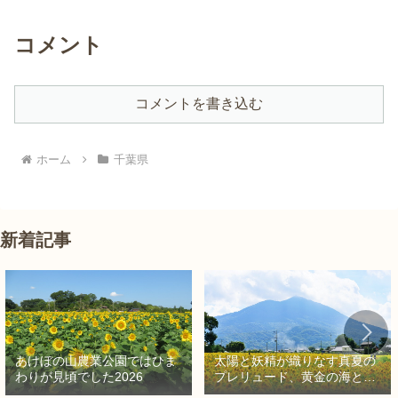
コメント
コメントを書き込む
ホーム
千葉県
新着記事
太陽と妖精が織りなす真夏の
あけぼの山農業公園ではひま
プレリュード、黄金の海と秘
わりが見頃でした2026
密の朱色に出会う旅