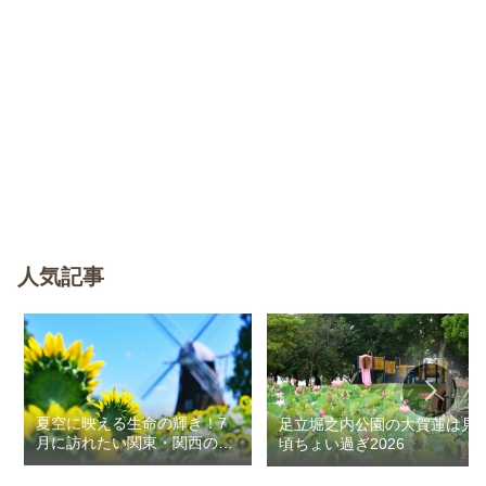
人気記事
夏空に映える生命の輝き！7
足立堀之内公園の大賀蓮は見
月に訪れたい関東・関西のお
頃ちょい過ぎ2026
花畑