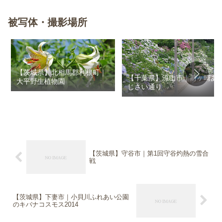
被写体・撮影場所
【茨城県】北相馬郡利根町｜
【千葉県】流山市｜前ヶ崎あ
大平野生植物園
じさい通り
【茨城県】守谷市｜第1回守谷灼熱の雪合
戦
【茨城県】下妻市｜小貝川ふれあい公園
のキバナコスモス2014