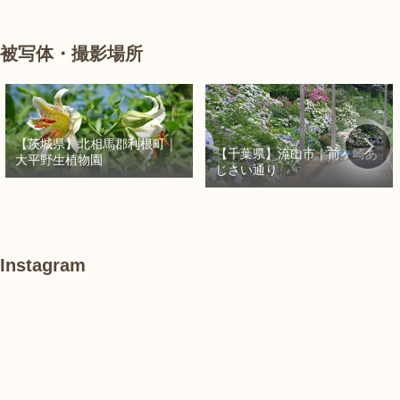
被写体・撮影場所
【茨城県】北相馬郡利根町｜
【千葉県】流山市｜前ヶ崎あ
大平野生植物園
じさい通り
Instagram
あ
#
#
け
紫
紫
ぼ
陽
陽
の
花
花
山