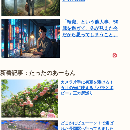
「転職」という他人事。50
歳を過ぎて、先が見えた今
だから思ってしまうこと。
新着記事：たったのあーもん
カメラ片手に初夏を駆ける！
五月の光に映える「バラとポ
ピー」三カ所巡り
どこかにビューーン！で選ば
れた長岡駅へ行ってきました