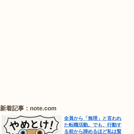
農
#
#
#
業
花
花
睡
公
菖
菖
蓮
園
蒲
蒲
で
は、
#
#
#
ひ
ハ
ハ
ハ
ま
ス
ス
ス
わ
り
が
見
頃
新着記事：note.com
で
全員から「無理」と言われ
し
た転職活動。でも、行動す
る前から諦めるほど私は賢
た。