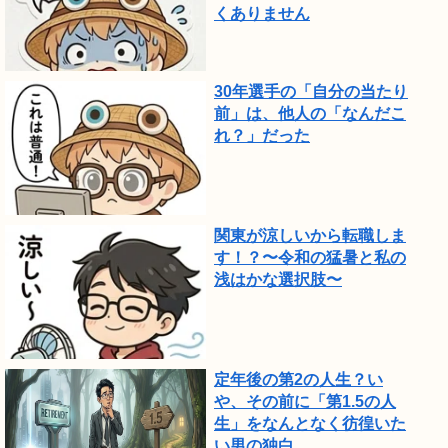
くありません
30年選手の「自分の当たり
前」は、他人の「なんだこ
れ？」だった
関東が涼しいから転職しま
す！？〜令和の猛暑と私の
浅はかな選択肢〜
定年後の第2の人生？い
や、その前に「第1.5の人
生」をなんとなく彷徨いた
い男の独白