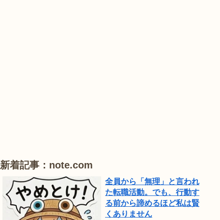
#
#
#
業
紫
紫
花
公
陽
陽
菖
園
花
花
蒲
で
は、
#
#
#
ひ
花
睡
ハ
ま
菖
蓮
ス
わ
蒲
り
が
見
頃
新着記事：note.com
で
全員から「無理」と言われ
し
た転職活動。でも、行動す
る前から諦めるほど私は賢
た。
くありません