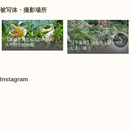
被写体・撮影場所
【茨城県】北相馬郡利根町｜
【千葉県】流山市｜前ヶ崎あ
大平野生植物園
じさい通り
Instagram
#
#
あ
紫
紫
け
陽
陽
ぼ
花
花
の
山
農