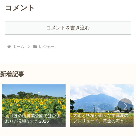
コメント
コメントを書き込む
ホーム
レジャー
新着記事
太陽と妖精が織りなす真夏の
あけぼの山農業公園ではひま
プレリュード、黄金の海と秘
わりが見頃でした2026
密の朱色に出会う旅