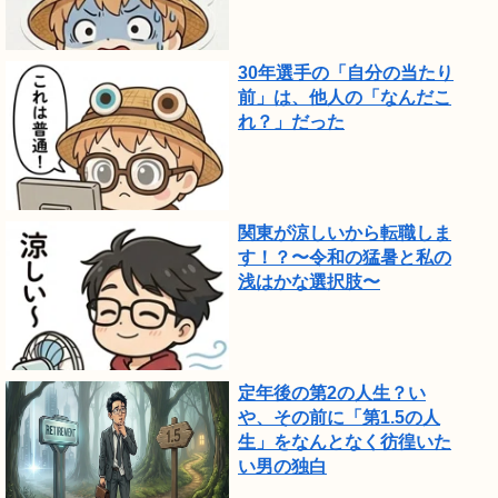
30年選手の「自分の当たり
前」は、他人の「なんだこ
れ？」だった
関東が涼しいから転職しま
す！？〜令和の猛暑と私の
浅はかな選択肢〜
定年後の第2の人生？い
や、その前に「第1.5の人
生」をなんとなく彷徨いた
い男の独白