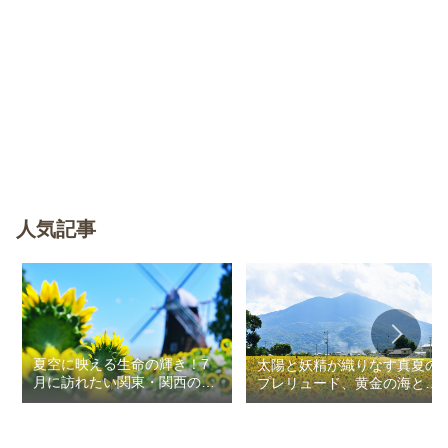
人気記事
夏空に映える生命の輝き！7
太陽と妖精が織りなす真夏の
月に訪れたい関東・関西のお
プレリュード、黄金の海と秘
花畑
密の朱色に出会う旅