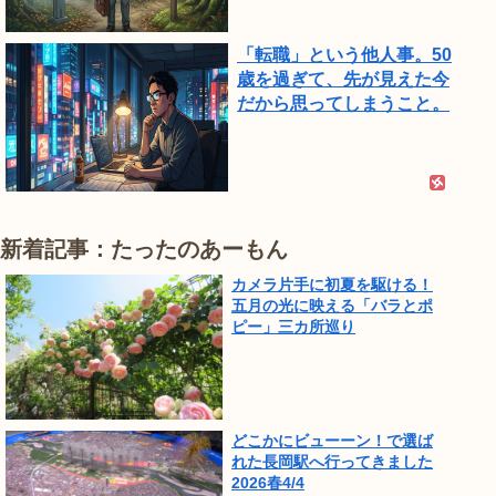
「転職」という他人事。50
歳を過ぎて、先が見えた今
だから思ってしまうこと。
新着記事：たったのあーもん
カメラ片手に初夏を駆ける！
五月の光に映える「バラとポ
ピー」三カ所巡り
どこかにビューーン！で選ば
れた長岡駅へ行ってきました
2026春4/4