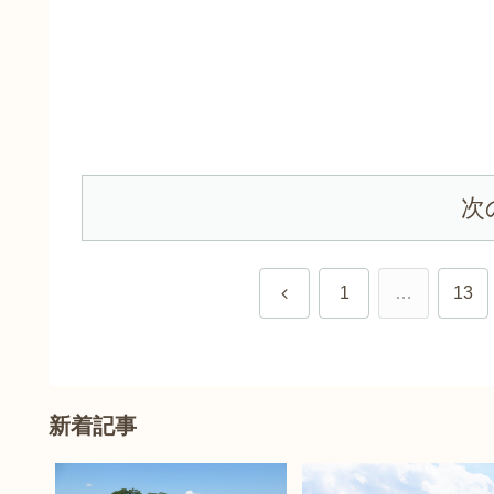
次
前
1
…
13
へ
新着記事