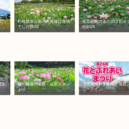
夏の
利根親水公園の大賀蓮は見頃
水元公園の蓮の花は見頃
と秘
でした2026
た2026
崎あ
【茨城県】下妻市｜鬼怒
蓮・睡蓮の名所・撮影スポッ
ワーライン
ト