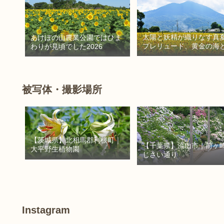
太陽と妖精が織りなす真
あけぼの山農業公園ではひま
プレリュード、黄金の海
わりが見頃でした2026
密の朱色に出会う旅
被写体・撮影場所
【茨城県】北相馬郡利根町｜
【千葉県】流山市｜前ヶ
大平野生植物園
じさい通り
Instagram