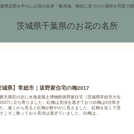
葉県北部を中心にお花の名所・観光地、独自に見つけた場所を写真で紹
茨城県千葉県のお花の名所
茨城県】常総市｜坂野家住宅の梅2017
郷天満宮の次に水海道風土博物館坂野家住宅（茨城県常総市大生
2037に立ち寄りました。紅梅は見頃を過ぎており白梅は5分咲き
た。遠くから見ると紅梅が鮮やかに見えました。紅梅を近くで見
そこそこ散っており見頃は過ぎていました。白梅は...