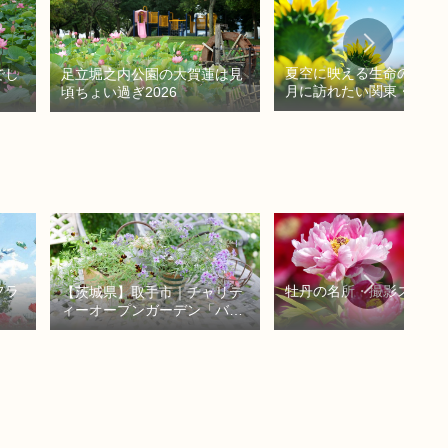
夏空に映える生命の輝き！
でし
足立堀之内公園の大賀蓮は見
月に訪れたい関東・関西
頃ちょい過ぎ2026
花畑
フラ
牡丹の名所・撮影スポッ
【茨城県】取手市｜チャリテ
ィーオープンガーデン「バラ
くら」