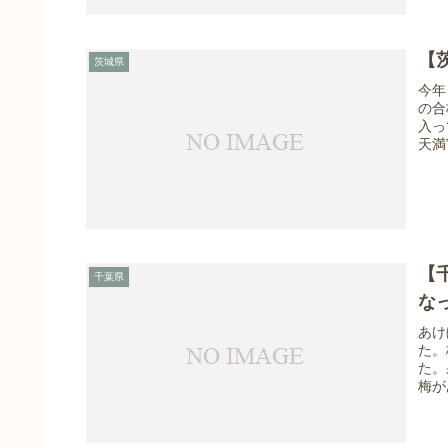
【
茨城県
今年
の合
入っ
天満
【
千葉県
な
あけ
た。
た。
梅が