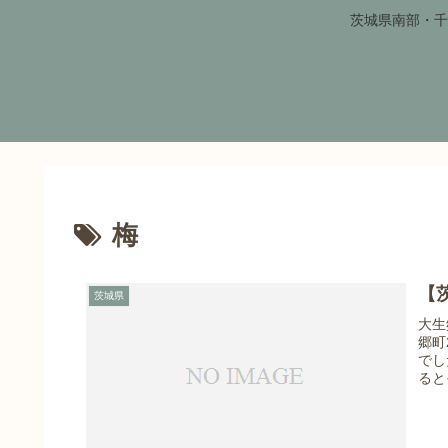
茨城県南部・千
梅
【
茨城県
大生
郷町
でし
ると