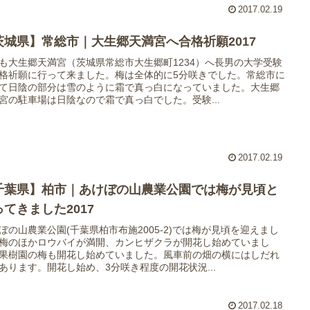
2017.02.19
茨城県】常総市｜大生郷天満宮へ合格祈願2017
も大生郷天満宮（茨城県常総市大生郷町1234）へ長男の大学受験
格祈願に行って来ました。梅は全体的に5分咲きでした。常総市に
て日陰の部分は雪のように霜で真っ白になっていました。大生郷
宮の駐車場は日陰なので霜で真っ白でした。受験...
2017.02.19
千葉県】柏市｜あけぼの山農業公園では梅が見頃と
ってきました2017
ぼの山農業公園(千葉県柏市布施2005-2)では梅が見頃を迎えまし
梅のほかロウバイが満開、カンヒザクラが開花し始めていまし
果樹園の梅も開花し始めていました。風車前の畑の横にはしだれ
あります。開花し始め、3分咲き程度の開花状況...
2017.02.18