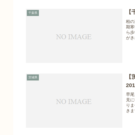
【
千葉県
柏の
期寒
ら歩
がき
【
茨城県
20
早尾
見に
りま
きま