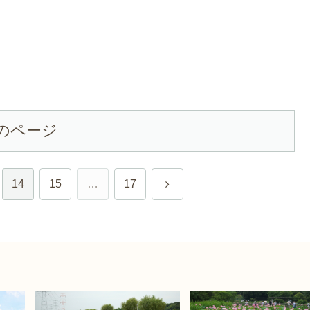
のページ
次
14
15
…
17
へ