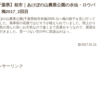
千葉県】柏市｜あけぼの山農業公園の水仙・ロウバ
梅2017_2回目
ぼの山農業公園(千葉県柏市布施2005-2)へ梅の様子を見に行って
した。風車前の花畑ではビオラが植えられていました。雨上がり
気の澄んだ良いお天気なので遠くまで見通せそうなので、展望台
行きました。雲一つない空の中に筑波山がはっ...
2017.01.21
ンサーリンク