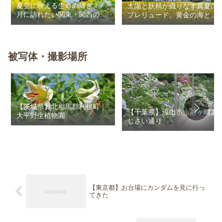
夏空に映える生命の輝き！7
太陽と妖精が織りなす真夏の
月に訪れたい関東・関西のお
プレリュード、黄金の海と秘
花畑
密の朱色に出会う旅
被写体・撮影場所
【茨城県】北相馬郡利根町｜
【千葉県】流山市｜前ヶ崎あ
大平野生植物園
じさい通り
【東京都】お台場にカンダムを見に行っ
てきた