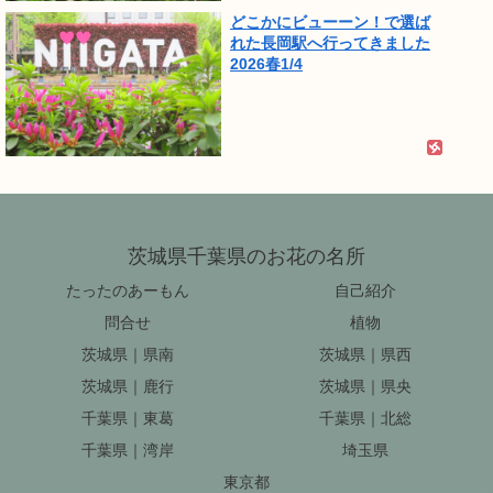
どこかにビューーン！で選ば
れた長岡駅へ行ってきました
2026春1/4
茨城県千葉県のお花の名所
たったのあーもん
自己紹介
問合せ
植物
茨城県｜県南
茨城県｜県西
茨城県｜鹿行
茨城県｜県央
千葉県｜東葛
千葉県｜北総
千葉県｜湾岸
埼玉県
東京都