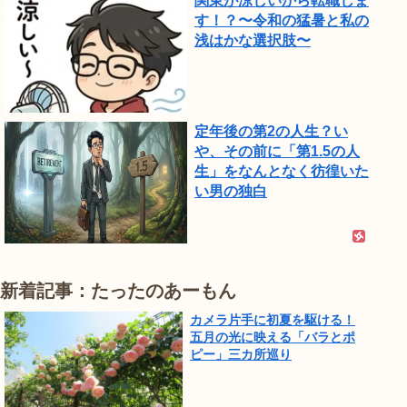
関東が涼しいから転職しま
す！？〜令和の猛暑と私の
浅はかな選択肢〜
定年後の第2の人生？い
や、その前に「第1.5の人
生」をなんとなく彷徨いた
い男の独白
新着記事：たったのあーもん
カメラ片手に初夏を駆ける！
五月の光に映える「バラとポ
ピー」三カ所巡り