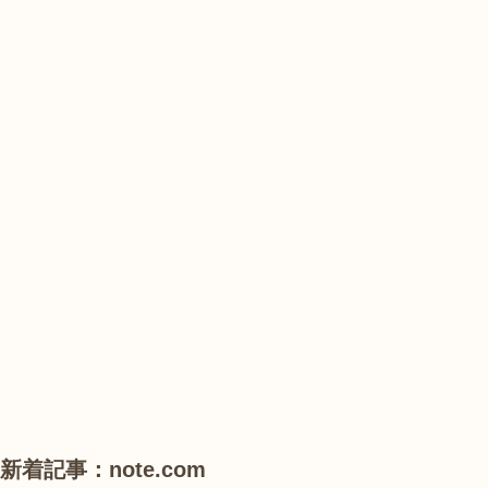
陽
ぼ
陽
花
の
花
山
農
#
#
#
業
紫
花
花
公
陽
菖
菖
園
花
蒲
蒲
で
は、
#
#
#
ひ
睡
ハ
ハ
ま
蓮
ス
ス
わ
り
が
見
頃
新着記事：note.com