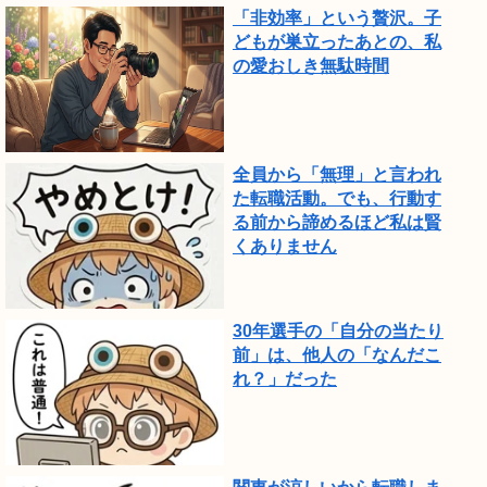
で
「非効率」という贅沢。子
し
どもが巣立ったあとの、私
の愛おしき無駄時間
た。
全員から「無理」と言われ
た転職活動。でも、行動す
る前から諦めるほど私は賢
くありません
30年選手の「自分の当たり
前」は、他人の「なんだこ
れ？」だった