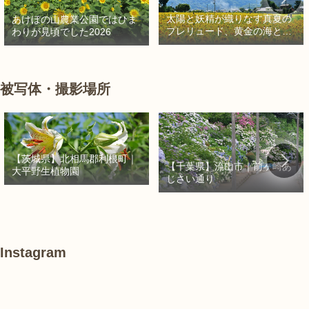
太陽と妖精が織りなす真夏の
あけぼの山農業公園ではひま
プレリュード、黄金の海と秘
わりが見頃でした2026
密の朱色に出会う旅
被写体・撮影場所
【茨城県】北相馬郡利根町｜
【千葉県】流山市｜前ヶ崎あ
大平野生植物園
じさい通り
Instagram
#
あ
#
紫
け
紫