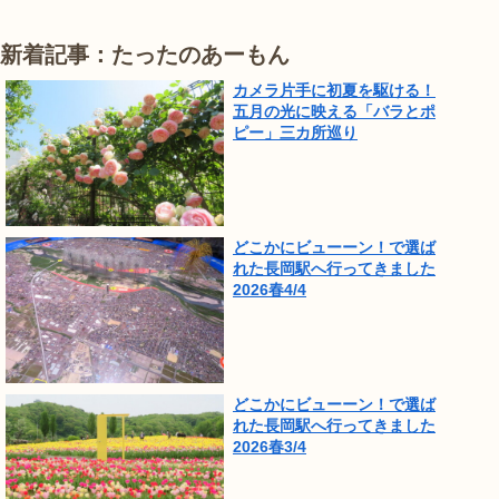
新着記事：たったのあーもん
カメラ片手に初夏を駆ける！
五月の光に映える「バラとポ
ピー」三カ所巡り
どこかにビューーン！で選ば
れた長岡駅へ行ってきました
2026春4/4
どこかにビューーン！で選ば
れた長岡駅へ行ってきました
2026春3/4