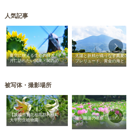
人気記事
夏空に映える生命の輝き！7
太陽と妖精が織りなす真夏の
月に訪れたい関東・関西のお
プレリュード、黄金の海と秘
花畑
密の朱色に出会う旅
被写体・撮影場所
【茨城県】北相馬郡利根町｜
蓮・睡蓮の名所・撮影スポッ
大平野生植物園
ト