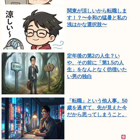
関東が涼しいから転職しま
す！？〜令和の猛暑と私の
浅はかな選択肢〜
定年後の第2の人生？い
や、その前に「第1.5の人
生」をなんとなく彷徨いた
い男の独白
「転職」という他人事。50
歳を過ぎて、先が見えた今
だから思ってしまうこと。