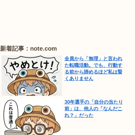
紫
紫
花
公
陽
陽
菖
園
花
花
蒲
で
は、
ひ
新着記事：note.com
ま
全員から「無理」と言われ
わ
た転職活動。でも、行動す
り
る前から諦めるほど私は賢
が
くありません
見
頃
で
30年選手の「自分の当たり
前」は、他人の「なんだこ
し
れ？」だった
た。