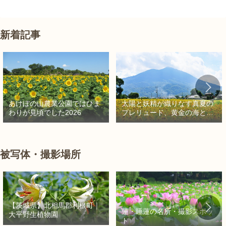
新着記事
太陽と妖精が織りなす真夏の
あけぼの山農業公園ではひま
プレリュード、黄金の海と秘
わりが見頃でした2026
密の朱色に出会う旅
被写体・撮影場所
【茨城県】北相馬郡利根町｜
蓮・睡蓮の名所・撮影スポッ
大平野生植物園
ト