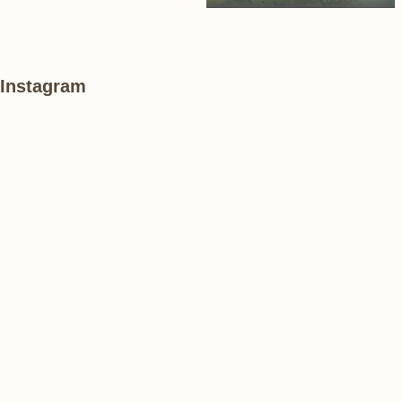
Instagram
#
#
#
ハ
ハ
紫
ス
ス
陽
花
#
#
あ
紫
紫
け
陽
陽
ぼ
花
花
の
山
農
#
#
#
業