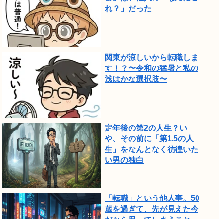
れ？」だった
た。
関東が涼しいから転職しま
す！？〜令和の猛暑と私の
浅はかな選択肢〜
定年後の第2の人生？い
や、その前に「第1.5の人
生」をなんとなく彷徨いた
い男の独白
「転職」という他人事。50
歳を過ぎて、先が見えた今