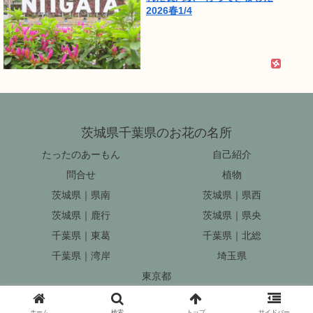
2026春1/4
茨城県千葉県のお花の名所
たったのあーもん
自己紹介
問合せ
植物
茨城県｜県南
茨城県｜県西
茨城県｜鹿行
茨城県｜県央
千葉県｜東葛
千葉県｜北総
千葉県｜湾岸
埼玉県
東京都
© 2011 茨城県千葉県のお花の名所.
ホーム
検索
トップ
サイドバー