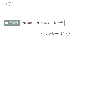
（了）
千葉県
柏市
河津桜
社寺
スポンサーリンク