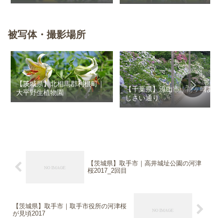
花畑
被写体・撮影場所
【茨城県】北相馬郡利根町｜
【千葉県】流山市｜前ヶ崎あ
大平野生植物園
じさい通り
【茨城県】取手市｜高井城址公園の河津
桜2017_2回目
【茨城県】取手市｜取手市役所の河津桜
が見頃2017