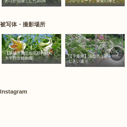
プレリュード、黄金の海と秘
わりが見頃でした2026
密の朱色に出会う旅
被写体・撮影場所
【茨城県】北相馬郡利根町｜
【千葉県】流山市｜前ヶ崎あ
大平野生植物園
じさい通り
Instagram
あ
#
#
け
紫
紫
ぼ
陽
陽
の
花
花