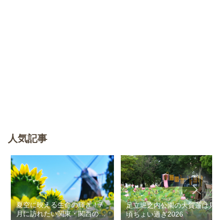
人気記事
夏空に映える生命の輝き！7
足立堀之内公園の大賀蓮は見
月に訪れたい関東・関西のお
頃ちょい過ぎ2026