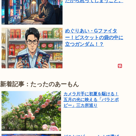
だから思ってしまうこと。
めぐりあい・Gファイタ
ー！ビスケットの袋の中に
立つガンダム！？
新着記事：たったのあーもん
カメラ片手に初夏を駆ける！
五月の光に映える「バラとポ
ピー」三カ所巡り