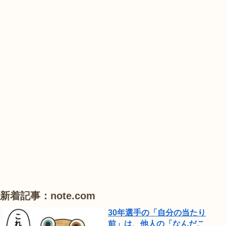
山
農
#
#
#
業
花
花
睡
公
菖
菖
蓮
園
蒲
蒲
で
は、
#
#
#
ひ
ハ
ハ
ハ
ま
ス
ス
ス
わ
り
が
見
頃
新着記事：note.com
で
30年選手の「自分の当たり
し
前」は、他人の「なんだこ