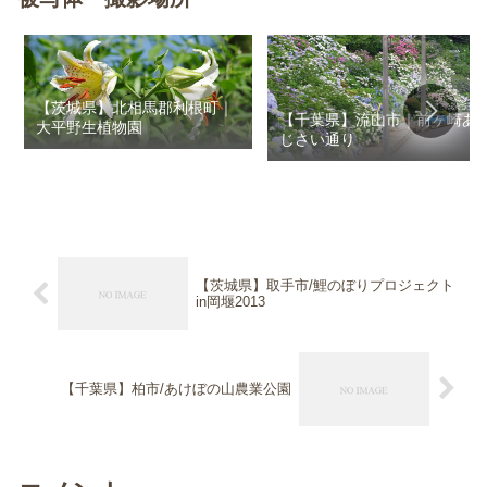
【茨城県】北相馬郡利根町｜
【千葉県】流山市｜前ヶ崎あ
大平野生植物園
じさい通り
【茨城県】取手市/鯉のぼりプロジェクト
in岡堰2013
【千葉県】柏市/あけぼの山農業公園