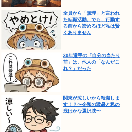
全員から「無理」と言われ
た転職活動。でも、行動す
る前から諦めるほど私は賢
くありません
30年選手の「自分の当たり
前」は、他人の「なんだこ
れ？」だった
関東が涼しいから転職しま
す！？〜令和の猛暑と私の
浅はかな選択肢〜