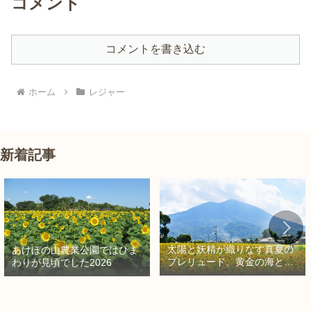
コメント
コメントを書き込む
ホーム
レジャー
新着記事
太陽と妖精が織りなす真夏の
あけぼの山農業公園ではひま
プレリュード、黄金の海と秘
わりが見頃でした2026
密の朱色に出会う旅