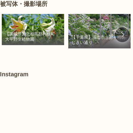
被写体・撮影場所
【茨城県】北相馬郡利根町｜
【千葉県】流山市｜前ヶ崎あ
大平野生植物園
じさい通り
Instagram
#
#
あ
紫
紫
け
陽
陽
ぼ
花
花
の
山
農
#
#
#