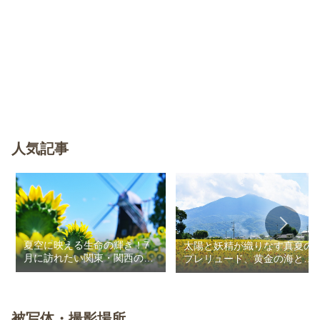
人気記事
夏空に映える生命の輝き！7
太陽と妖精が織りなす真夏の
月に訪れたい関東・関西のお
プレリュード、黄金の海と秘
花畑
密の朱色に出会う旅
被写体・撮影場所