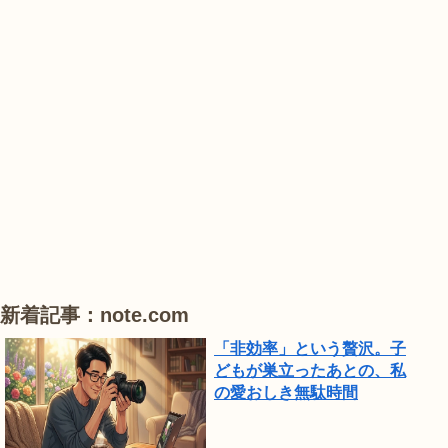
業
紫
紫
花
公
陽
陽
菖
園
花
花
蒲
で
は、
#
#
#
ひ
花
睡
ハ
ま
菖
蓮
ス
わ
蒲
り
が
見
頃
新着記事：note.com
で
「非効率」という贅沢。子
し
どもが巣立ったあとの、私
の愛おしき無駄時間
た。