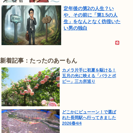
定年後の第2の人生？い
や、その前に「第1.5の人
生」をなんとなく彷徨いた
い男の独白
新着記事：たったのあーもん
カメラ片手に初夏を駆ける！
五月の光に映える「バラとポ
ピー」三カ所巡り
どこかにビューーン！で選ば
れた長岡駅へ行ってきました
2026春4/4