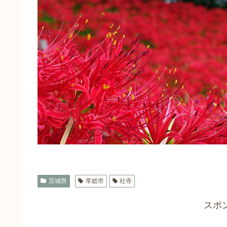
茨城県
常総市
社寺
スポ