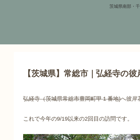
茨城県南部・千
【茨城県】常総市｜弘経寺の彼
弘経寺（茨城県常総市豊岡町甲１番地)
へ彼岸
これで今年の9/19以来の2回目の訪問です。