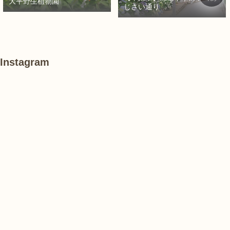
大平野生植物園
じさい通り
Instagram
#
#
#
ハ
紫
紫
ス
陽
陽
花
花
#
あ
#
紫
け
紫
陽
ぼ
陽
花
の
花
山
農