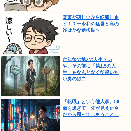
関東が涼しいから転職しま
す！？〜令和の猛暑と私の
浅はかな選択肢〜
定年後の第2の人生？い
や、その前に「第1.5の人
生」をなんとなく彷徨いた
い男の独白
「転職」という他人事。50
歳を過ぎて、先が見えた今
だから思ってしまうこと。