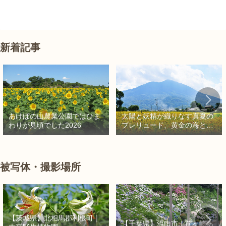
新着記事
太陽と妖精が織りなす真夏の
あけぼの山農業公園ではひま
プレリュード、黄金の海と秘
わりが見頃でした2026
密の朱色に出会う旅
被写体・撮影場所
【茨城県】北相馬郡利根町｜
【千葉県】流山市｜前ヶ崎あ