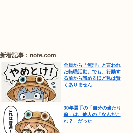
#
#
#
業
紫
花
花
公
陽
菖
菖
園
花
蒲
蒲
で
は、
ひ
新着記事：note.com
ま
全員から「無理」と言われ
わ
た転職活動。でも、行動す
り
る前から諦めるほど私は賢
が
くありません
見
頃
で
30年選手の「自分の当たり
前」は、他人の「なんだこ
し
れ？」だった
た。