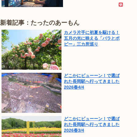
新着記事：たったのあーもん
カメラ片手に初夏を駆ける！
五月の光に映える「バラとポ
ピー」三カ所巡り
どこかにビューーン！で選ば
れた長岡駅へ行ってきました
2026春4/4
どこかにビューーン！で選ば
れた長岡駅へ行ってきました
2026春3/4