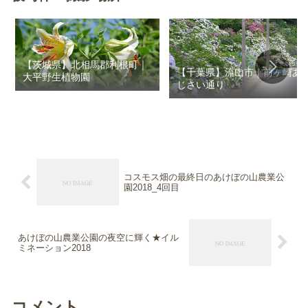
【茨城県】北相馬郡利根町｜
【千葉県】流山市｜前ヶ崎あ
大平野生植物園
じさい通り
コスモス畑の最終日のあけぼの山農業公
園2018_4回目
あけぼの山農業公園の夜空に輝く★イル
ミネーション2018
コメント