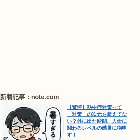
花
花
睡
公
菖
菖
蓮
園
蒲
蒲
で
は、
#
#
#
ひ
ハ
ハ
ハ
ま
ス
ス
ス
わ
り
が
見
頃
新着記事：note.com
で
【驚愕】熱中症対策って
し
「対策」の次元を超えてな
い？外に出た瞬間、人命に
た。
関わるレベルの酷暑に物申
す！