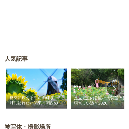
人気記事
夏空に映える生命の輝き！7
足立堀之内公園の大賀蓮は見
月に訪れたい関東・関西のお
頃ちょい過ぎ2026
花畑
被写体・撮影場所