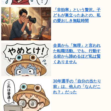
「非効率」という贅沢。子
どもが巣立ったあとの、私
の愛おしき無駄時間
全員から「無理」と言われ
た転職活動。でも、行動す
る前から諦めるほど私は賢
くありません
30年選手の「自分の当たり
前」は、他人の「なんだこ
れ？」だった