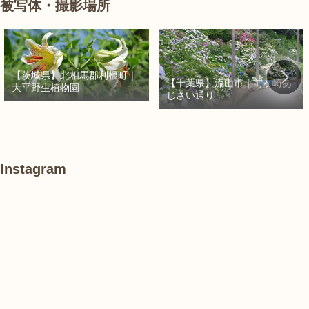
被写体・撮影場所
【茨城県】北相馬郡利根町｜
【千葉県】流山市｜前ヶ崎あ
大平野生植物園
じさい通り
Instagram
あ
#
#
け
紫
紫
ぼ
陽
陽
の
花
花
山
農
#
#
#
業