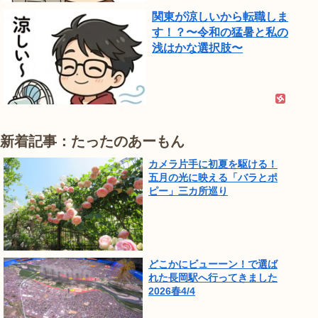
関東が涼しいから転職しま
す！？〜令和の猛暑と私の
浅はかな選択肢〜
新着記事：たったのあーもん
カメラ片手に初夏を駆ける！
五月の光に映える「バラとポ
ピー」三カ所巡り
どこかにビューーン！で選ば
れた長岡駅へ行ってきました
2026春4/4