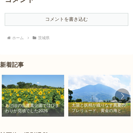
コメントを書き込む
ホーム
茨城県
新着記事
太陽と妖精が織りなす真夏の
あけぼの山農業公園ではひま
プレリュード、黄金の海と秘
わりが見頃でした2026
密の朱色に出会う旅