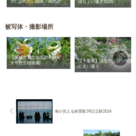
月に訪れたい関東・関西のお
頃ちょい過ぎ2026
花畑
被写体・撮影場所
【茨城県】北相馬郡利根町｜
【千葉県】流山市｜前ヶ崎あ
大平野生植物園
じさい通り
海が見える絶景駅JR日立駅2024