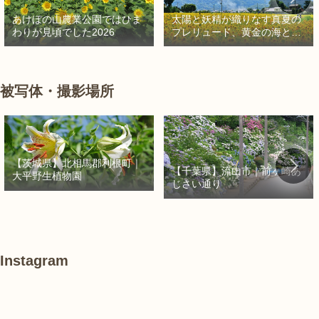
太陽と妖精が織りなす真夏の
あけぼの山農業公園ではひま
プレリュード、黄金の海と秘
わりが見頃でした2026
密の朱色に出会う旅
被写体・撮影場所
【茨城県】北相馬郡利根町｜
【千葉県】流山市｜前ヶ崎あ
大平野生植物園
じさい通り
Instagram
あ
#
#
け
紫
紫