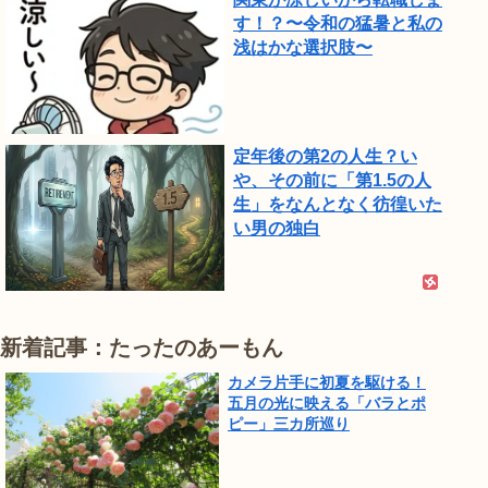
す！？〜令和の猛暑と私の
浅はかな選択肢〜
定年後の第2の人生？い
や、その前に「第1.5の人
生」をなんとなく彷徨いた
い男の独白
新着記事：たったのあーもん
カメラ片手に初夏を駆ける！
五月の光に映える「バラとポ
ピー」三カ所巡り