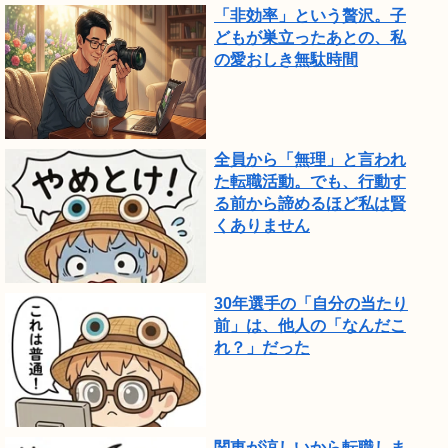
で
「非効率」という贅沢。子
し
どもが巣立ったあとの、私
の愛おしき無駄時間
た。
全員から「無理」と言われ
た転職活動。でも、行動す
る前から諦めるほど私は賢
くありません
30年選手の「自分の当たり
前」は、他人の「なんだこ
れ？」だった
関東が涼しいから転職しま