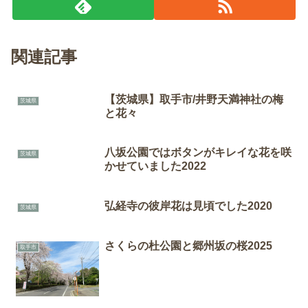
関連記事
【茨城県】取手市/井野天満神社の梅
茨城県
と花々
八坂公園ではボタンがキレイな花を咲
茨城県
かせていました2022
弘経寺の彼岸花は見頃でした2020
茨城県
さくらの杜公園と郷州坂の桜2025
取手市