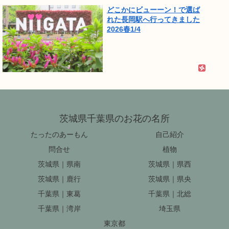
どこかにビューーン！で選ば
れた長岡駅へ行ってきました
2026春1/4
茨城県千葉県のお花の名所
たったのあーもん
自己紹介
問合せ
植物
茨城県｜県南
茨城県｜県西
茨城県｜鹿行
茨城県｜県央
千葉県｜東葛
千葉県｜北総
千葉県｜湾岸
埼玉県
東京都