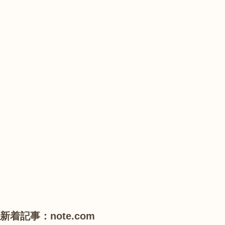
ぼ
陽
陽
の
花
花
山
農
#
#
#
業
花
花
睡
公
菖
菖
蓮
園
蒲
蒲
で
は、
#
#
#
ひ
ハ
ハ
ハ
ま
ス
ス
ス
わ
り
が
見
頃
新着記事：note.com