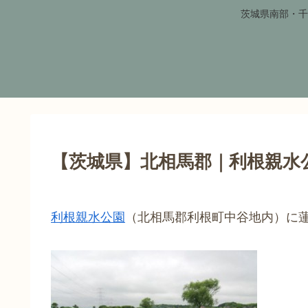
茨城県南部・千
【茨城県】北相馬郡｜利根親水公
利根親水公園
（北相馬郡利根町中谷地内）に