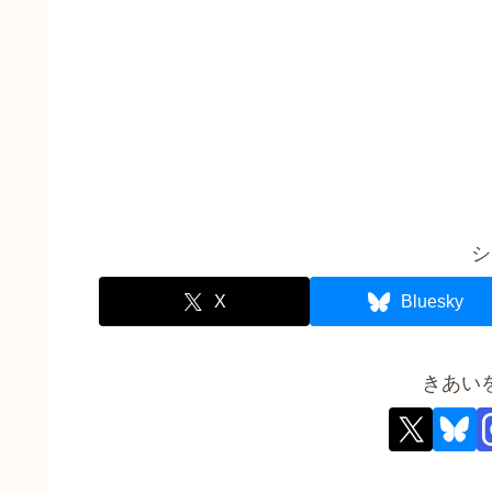
シ
X
Bluesky
きあい