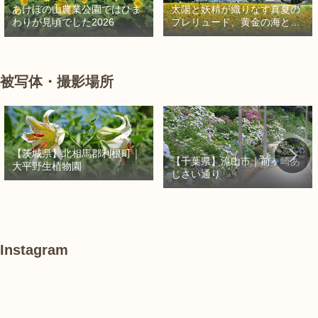
太陽と妖精が織りなす真夏の
あけぼの山農業公園ではひま
プレリュード、黄金の海と秘
わりが見頃でした2026
密の朱色に出会う旅
被写体・撮影場所
【茨城県】北相馬郡利根町｜
【千葉県】流山市｜前ヶ崎あ
大平野生植物園
じさい通り
Instagram
あ
#
#
け
紫
紫
ぼ
陽
陽