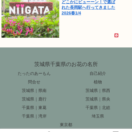
どこかにビューーン！で選ば
れた長岡駅へ行ってきました
2026春1/4
茨城県千葉県のお花の名所
たったのあーもん
自己紹介
問合せ
植物
茨城県｜県南
茨城県｜県西
茨城県｜鹿行
茨城県｜県央
千葉県｜東葛
千葉県｜北総
千葉県｜湾岸
埼玉県
東京都