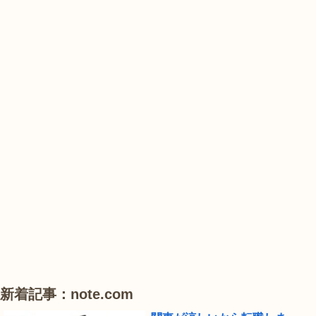
の
花
花
山
農
#
#
#
業
花
花
睡
公
菖
菖
蓮
園
蒲
蒲
で
は、
#
#
#
ひ
ハ
ハ
ハ
ま
ス
ス
ス
わ
り
が
見
頃
新着記事：note.com
で