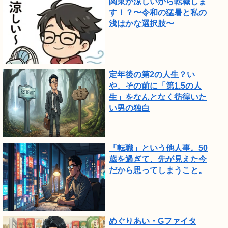
関東が涼しいから転職しま
し
す！？〜令和の猛暑と私の
浅はかな選択肢〜
た。
定年後の第2の人生？い
や、その前に「第1.5の人
生」をなんとなく彷徨いた
い男の独白
「転職」という他人事。50
歳を過ぎて、先が見えた今
だから思ってしまうこと。
めぐりあい・Gファイタ