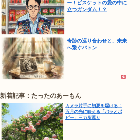
ー！ビスケットの袋の中に
立つガンダム！？
奇跡の巡り合わせと、未来
へ繋ぐバトン
新着記事：たったのあーもん
カメラ片手に初夏を駆ける！
五月の光に映える「バラとポ
ピー」三カ所巡り