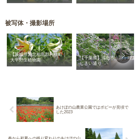
花畑
被写体・撮影場所
【茨城県】北相馬郡利根町｜
【千葉県】流山市｜前ヶ崎あ
大平野生植物園
じさい通り
あけぼの山農業公園ではポピーが見頃で
した2023
春から初夏への移り変わりのあけぼの山