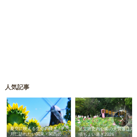
人気記事
夏空に映える生命の輝き！7
足立堀之内公園の大賀蓮は見
月に訪れたい関東・関西のお
頃ちょい過ぎ2026