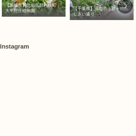
【茨城県】北相馬郡利根町｜
【千葉県】流山市｜前ヶ崎あ
大平野生植物園
じさい通り
Instagram
あ
#
#
け
紫
紫
ぼ
陽
陽
の
花
花
山
農
#
#
#
業
花
花
睡
公
菖
菖
蓮
園
蒲
蒲
で