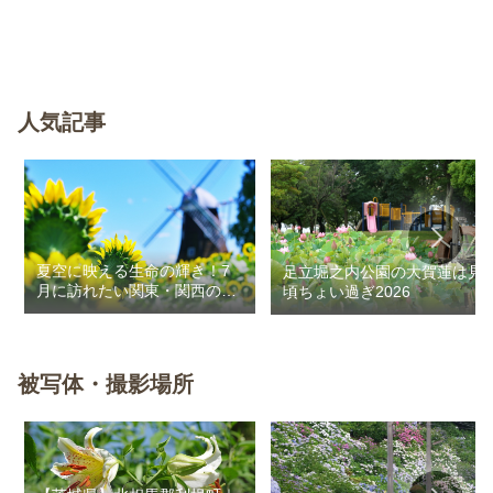
人気記事
夏空に映える生命の輝き！7
足立堀之内公園の大賀蓮は見
月に訪れたい関東・関西のお
頃ちょい過ぎ2026
花畑
被写体・撮影場所