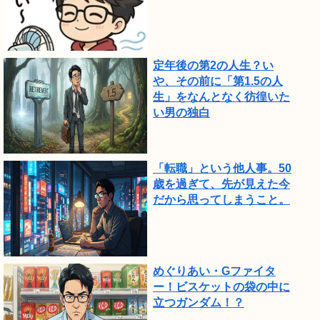
定年後の第2の人生？い
や、その前に「第1.5の人
生」をなんとなく彷徨いた
い男の独白
「転職」という他人事。50
歳を過ぎて、先が見えた今
だから思ってしまうこと。
めぐりあい・Gファイタ
ー！ビスケットの袋の中に
立つガンダム！？