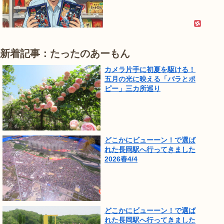
新着記事：たったのあーもん
カメラ片手に初夏を駆ける！
五月の光に映える「バラとポ
ピー」三カ所巡り
どこかにビューーン！で選ば
れた長岡駅へ行ってきました
2026春4/4
どこかにビューーン！で選ば
れた長岡駅へ行ってきました