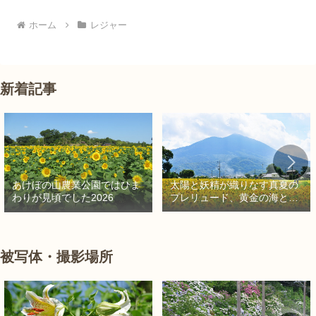
ホーム
レジャー
新着記事
太陽と妖精が織りなす真夏の
あけぼの山農業公園ではひま
プレリュード、黄金の海と秘
わりが見頃でした2026
密の朱色に出会う旅
被写体・撮影場所