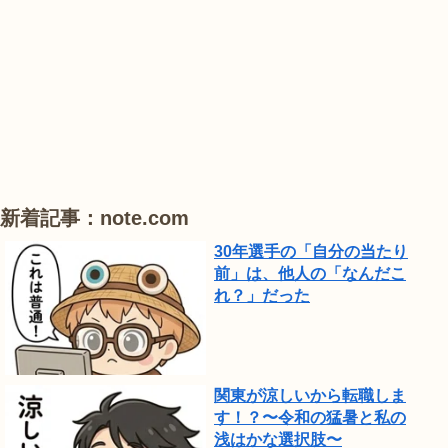
は、
#
#
#
ひ
ハ
ハ
ハ
ま
ス
ス
ス
わ
り
が
見
頃
新着記事：note.com
で
30年選手の「自分の当たり
し
前」は、他人の「なんだこ
れ？」だった
た。
関東が涼しいから転職しま
す！？〜令和の猛暑と私の
浅はかな選択肢〜