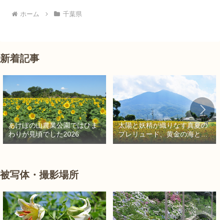
ホーム
千葉県
新着記事
太陽と妖精が織りなす真夏の
あけぼの山農業公園ではひま
プレリュード、黄金の海と秘
わりが見頃でした2026
密の朱色に出会う旅
被写体・撮影場所