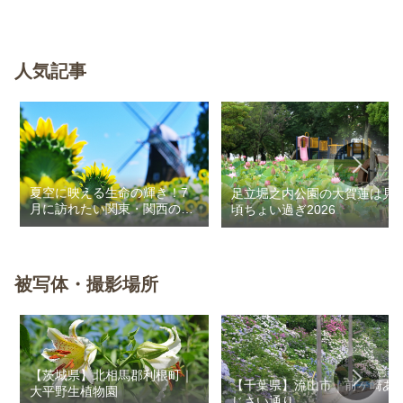
人気記事
夏空に映える生命の輝き！7
足立堀之内公園の大賀蓮は見
月に訪れたい関東・関西のお
頃ちょい過ぎ2026
花畑
被写体・撮影場所
【茨城県】北相馬郡利根町｜
【千葉県】流山市｜前ヶ崎あ
大平野生植物園
じさい通り