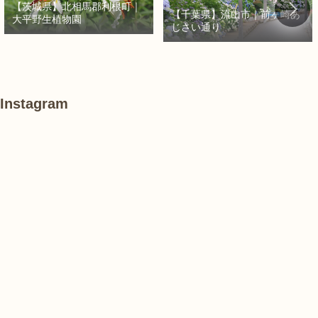
【茨城県】北相馬郡利根町｜
【千葉県】流山市｜前ヶ崎あ
大平野生植物園
じさい通り
Instagram
あ
#
#
け
紫
紫
ぼ
陽
陽
の
花
花
山
農
#
#
#
業
花
花
睡
公
菖
菖
蓮
園
蒲
蒲
で