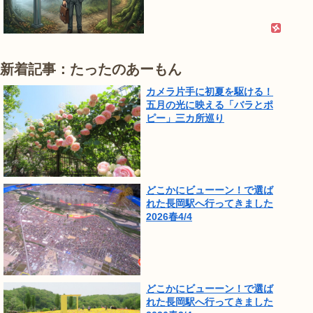
新着記事：たったのあーもん
カメラ片手に初夏を駆ける！
五月の光に映える「バラとポ
ピー」三カ所巡り
どこかにビューーン！で選ば
れた長岡駅へ行ってきました
2026春4/4
どこかにビューーン！で選ば
れた長岡駅へ行ってきました