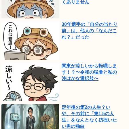
くありません
30年選手の「自分の当たり
前」は、他人の「なんだこ
れ？」だった
関東が涼しいから転職しま
す！？〜令和の猛暑と私の
浅はかな選択肢〜
定年後の第2の人生？い
や、その前に「第1.5の人
生」をなんとなく彷徨いた
い男の独白