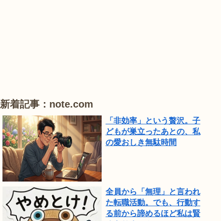
は、
#
#
#
ひ
ハ
ハ
ハ
ま
ス
ス
ス
わ
り
が
見
頃
新着記事：note.com
で
「非効率」という贅沢。子
し
どもが巣立ったあとの、私
の愛おしき無駄時間
た。
全員から「無理」と言われ
た転職活動。でも、行動す
る前から諦めるほど私は賢