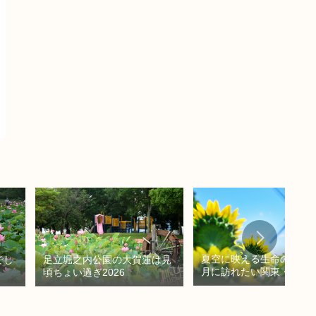
夏空に映える生命の輝き！
でし
足立堀之内公園の大賀蓮は見
月に訪れたい関東・関西
頃ちょい過ぎ2026
花畑