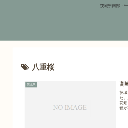
茨城県南部・千
八重桜
高
茨城県
茨城
た。
花畑
種が