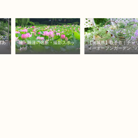
崎あ
蓮・睡蓮の名所・撮影スポッ
【茨城県】取手市｜チャ
ト
ィーオープンガーデン「
くら」
#
#
紫
陽
花