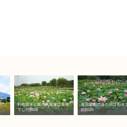
夏の
利根親水公園の大賀蓮は見頃
水元公園の蓮の花は見頃
と秘
でした2026
た2026