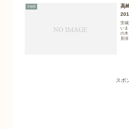
高
茨城県
20
茨城
いま
の木
見頃
スポ