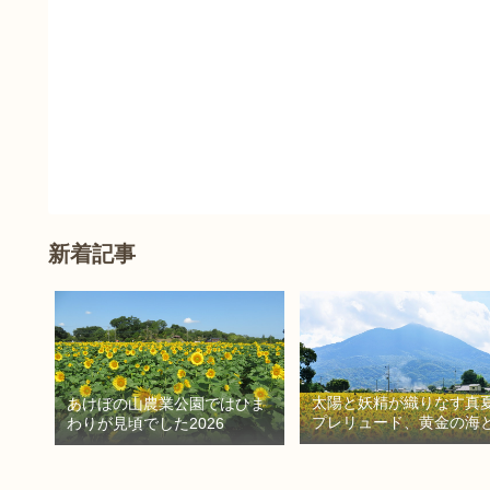
新着記事
太陽と妖精が織りなす真
あけぼの山農業公園ではひま
プレリュード、黄金の海
わりが見頃でした2026
密の朱色に出会う旅