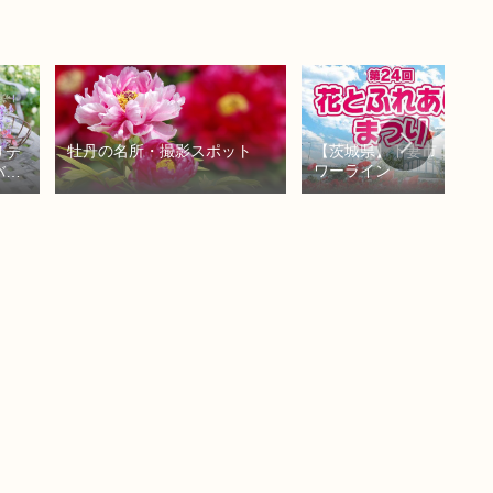
牡丹の名所・撮影スポット
【茨城県】下妻市｜鬼怒
リテ
ワーライン
バラ
紫
陽
花