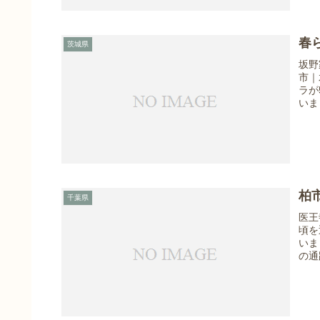
春
茨城県
坂野
市｜
ラが
いまし
柏
千葉県
医王
頃を
いま
の通