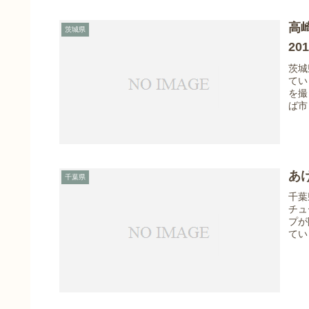
高
茨城県
20
茨城
てい
を撮
ば市
あ
千葉県
千葉
チュ
プが
てい