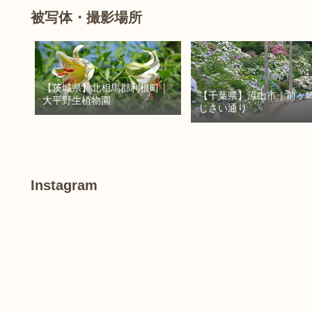
被写体・撮影場所
【茨城県】北相馬郡利根町｜
【千葉県】流山市｜前ヶ
大平野生植物園
じさい通り
Instagram
あ
け
ぼ
の
山