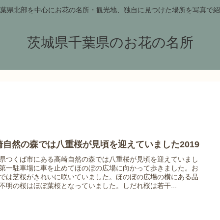
葉県北部を中心にお花の名所・観光地、独自に見つけた場所を写真で紹
茨城県千葉県のお花の名所
崎自然の森では八重桜が見頃を迎えていました2019
県つくば市にある高崎自然の森では八重桜が見頃を迎えていまし
第一駐車場に車を止めてほのぼの広場に向かって歩きました。お
では芝桜がきれいに咲いていました。ほのぼの広場の横にある品
不明の桜はほぼ葉桜となっていました。しだれ桜は若干...